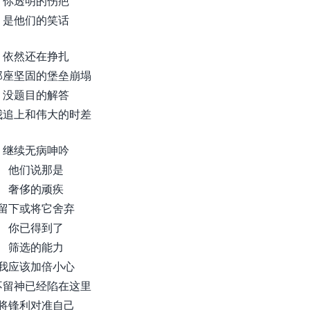
你透明的伤疤
是他们的笑话
依然还在挣扎
那座坚固的堡垒崩塌
没题目的解答
我追上和伟大的时差
继续无病呻吟
他们说那是
奢侈的顽疾
留下或将它舍弃
你已得到了
筛选的能力
我应该加倍小心
不留神已经陷在这里
将锋利对准自己