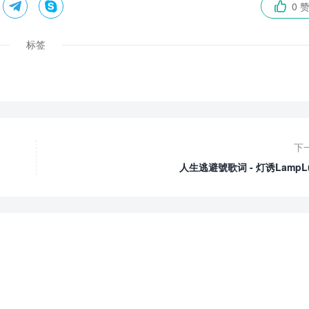


0 

标签
下
人生逃避號歌词 - 灯诱LampLu