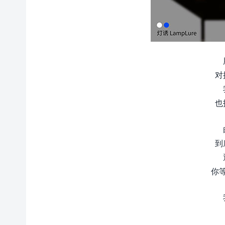
对
也
到
你