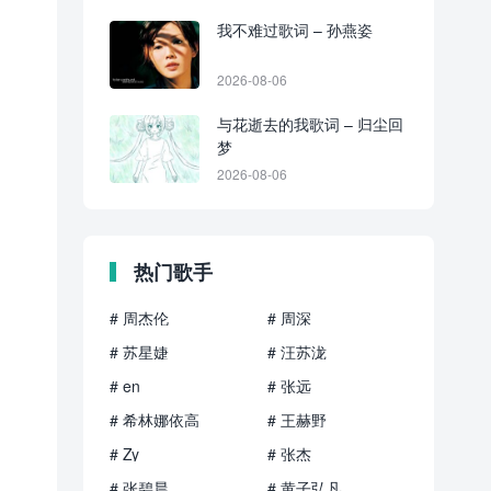
我不难过歌词 – 孙燕姿
2026-08-06
与花逝去的我歌词 – 归尘回
梦
2026-08-06
热门歌手
# 周杰伦
# 周深
# 苏星婕
# 汪苏泷
# en
# 张远
# 希林娜依高
# 王赫野
# Zy
# 张杰
# 张碧晨
# 黄子弘凡