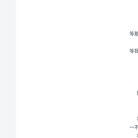
等
等
一