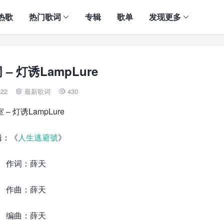
热歌
热门歌词
专辑
歌单
发现更多
– 灯诱LampLure
-22
最新歌词
430


 – 灯诱LampLure
辑：《
人生逃避號
》
作词：薛天
作曲：薛天
编曲：薛天