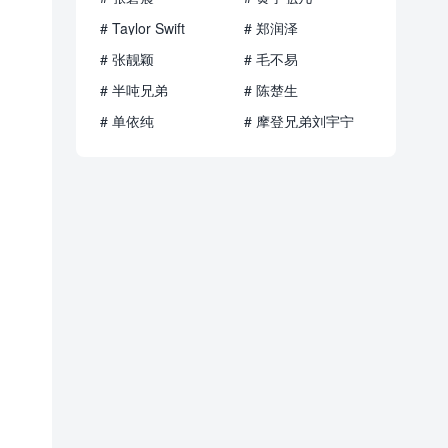
# Taylor Swift
# 郑润泽
# 张靓颖
# 毛不易
# 半吨兄弟
# 陈楚生
# 单依纯
# 摩登兄弟刘宇宁