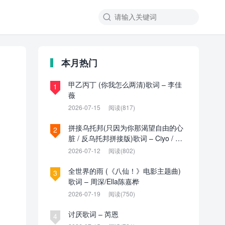

本月热门
甲乙丙丁 (你我怎么两清)歌词 – 李佳
1
薇
2026-07-15
阅读(817)
拼接乌托邦(只因为你那渴望自由的心
2
脏 / 反乌托邦拼接版)歌词 – Ciyo / 见
过夏天P / 乌托邦P
2026-07-12
阅读(802)
全世界的雨 (《八仙！》电影主题曲)
3
歌词 – 周深/Ella陈嘉桦
2026-07-19
阅读(750)
讨厌歌词 – 芮恩
4