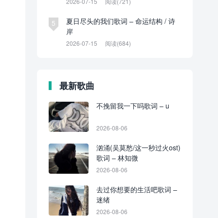
2026-07-15
阅读(721)
夏日尽头的我们歌词 – 命运结构 / 诗
5
岸
2026-07-15
阅读(684)
最新歌曲
不挽留我一下吗歌词 – u
2026-08-06
汹涌(吴莫愁/这一秒过火ost)
歌词 – 林知微
2026-08-06
去过你想要的生活吧歌词 –
迷绪
2026-08-06