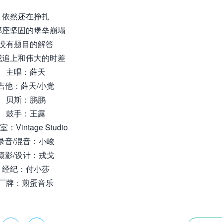
依然还在挣扎
那座坚固的堡垒崩塌
没有题目的解答
我追上和伟大的时差
主唱：薛天
吉他：薛天/小党
贝斯：鹏鹏
鼓手：王露
：Vintage Studio
录音/混音：小峻
摄影/设计：戎戈
经纪：付小莎
厂牌：煎蛋音乐