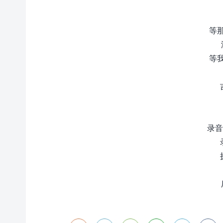
等
等
录音室