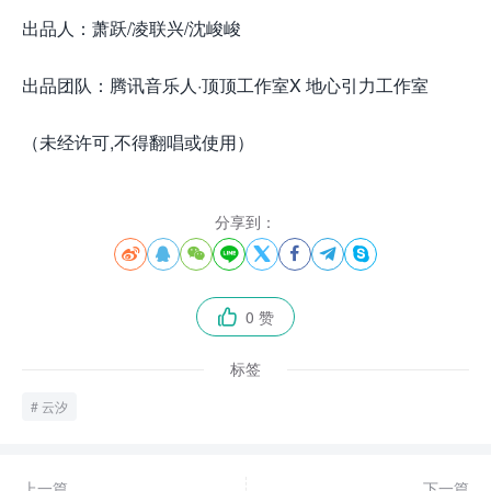
出品人：萧跃/凌联兴/沈峻峻
出品团队：腾讯音乐人·顶顶工作室X 地心引力工作室
（未经许可,不得翻唱或使用）
分享到：








0 赞

标签
云汐
上一篇
下一篇