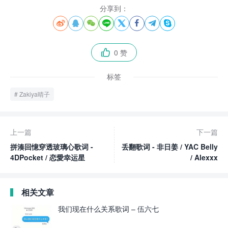
分享到：








0 赞

标签
Zakiya晴子
上一篇
下一篇
拼湊回憶穿透玻璃心歌词 -
丢翻歌词 - 非日姜 / YAC Belly
4DPocket / 恋愛幸运星
/ Alexxx
相关文章
我们现在什么关系歌词 – 伍六七