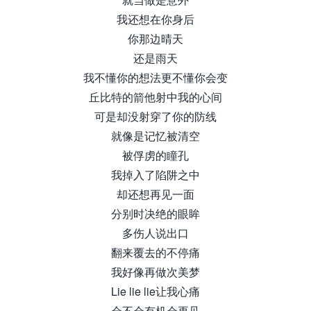
我还想在你身后
你那边晴天
还是雨天
我不懂你的想法更不懂你会变
丘比特的箭他射中我的心间
可是却没射穿了你的防线
就像是记忆被清空
被俘虏的瞳孔
我掉入了陷阱之中
却还想再见一面
分别时决绝的眼眸
多伤人说出口
翻来覆去的不停痛
我好像再做次美梦
Lie lie lie让我心痛
会不会有机会再见