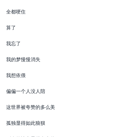
全都哽住
算了
我忘了
我的梦慢慢消失
我想依偎
偏偏一个人没人陪
这世界被夸赞的多么美
孤独显得如此狼狈