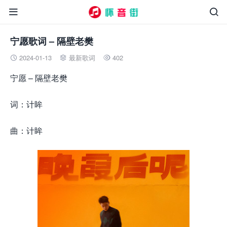


宁愿歌词 – 隔壁老樊
2024-01-13
最新歌词
402



宁愿 – 隔壁老樊
词：计眸
曲：计眸