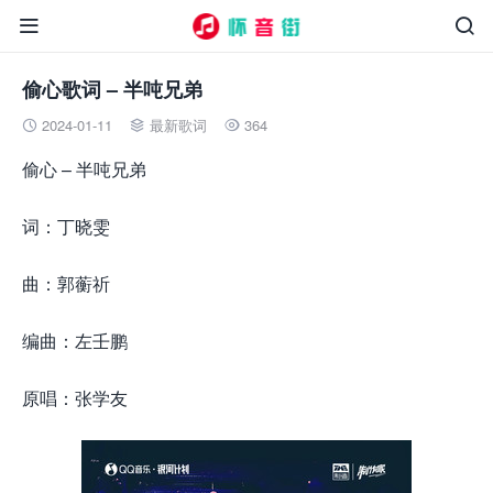


偷心歌词 – 半吨兄弟
2024-01-11
最新歌词
364



偷心 – 半吨兄弟
词：丁晓雯
曲：郭蘅祈
编曲：左壬鹏
原唱：张学友