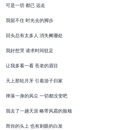
可是一切 都已 远走
我留不住 时光去的脚步
回头总有太多人 消失阑珊处
我好想哭 请求时间驻足
让我多看一看 苍老的眉目
天上那轮月牙 引着游子归家
掸落一身的风尘 一切都没变吧
我去了一趟天涯 略带风霜的脸颊
而你的头上 也有刺眼的白发