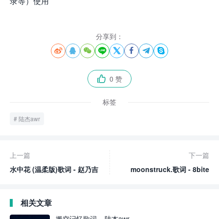
录等）使用
分享到：








0 赞

标签
陆杰awr
上一篇
下一篇
水中花 (温柔版)歌词 - 赵乃吉
moonstruck.歌词 - 8bite
相关文章
搬空记忆歌词 – 陆杰awr