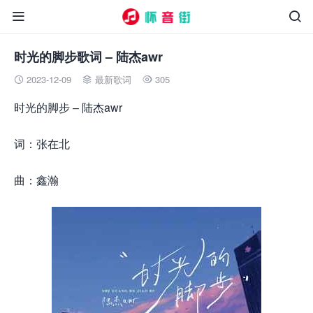


时光的脚步歌词 – 陆杰awr
2023-12-09
最新歌词
305



时光的脚步 – 陆杰awr
词：张在北
曲：鑫瀚