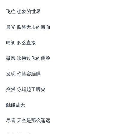
飞往 想象的世界
晨光 照耀无垠的海面
晴朗 多么直接
微风 吹拂过你的侧脸
发现 你笑容腼腆
突然 你踮起了脚尖
触碰蓝天
尽管 天空是那么遥远