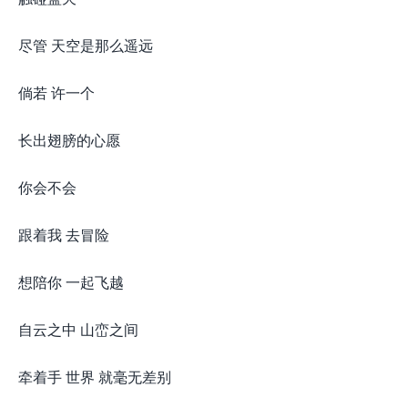
尽管 天空是那么遥远
倘若 许一个
长出翅膀的心愿
你会不会
跟着我 去冒险
想陪你 一起飞越
自云之中 山峦之间
牵着手 世界 就毫无差别