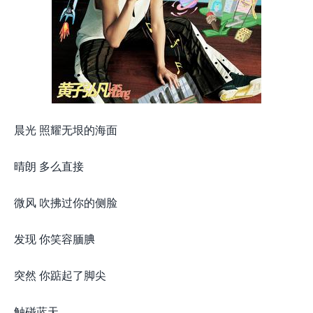
晨光 照耀无垠的海面
晴朗 多么直接
微风 吹拂过你的侧脸
发现 你笑容腼腆
突然 你踮起了脚尖
触碰蓝天