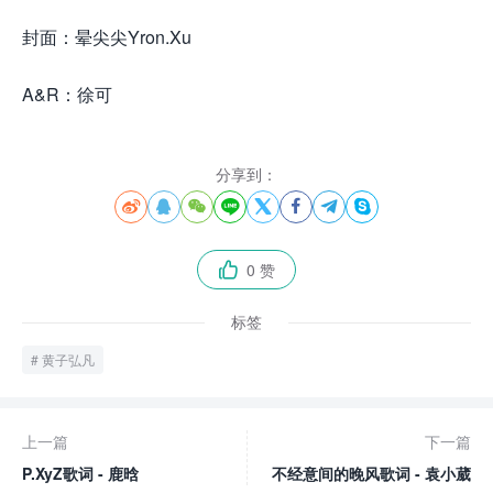
封面：晕尖尖Yron.Xu
A&R：徐可
分享到：








0 赞

标签
黄子弘凡
上一篇
下一篇
P.XyZ歌词 - 鹿晗
不经意间的晚风歌词 - 袁小葳