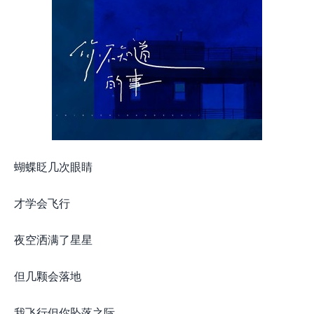
蝴蝶眨几次眼睛
才学会飞行
夜空洒满了星星
但几颗会落地
我飞行但你坠落之际