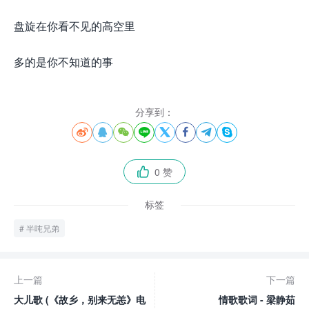
盘旋在你看不见的高空里
多的是你不知道的事
分享到：








0 赞

标签
半吨兄弟
上一篇
下一篇
大儿歌 (《故乡，别来无恙》电
情歌歌词 - 梁静茹