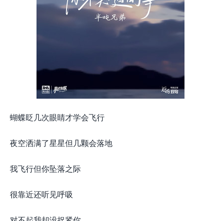
蝴蝶眨几次眼睛才学会飞行
夜空洒满了星星但几颗会落地
我飞行但你坠落之际
很靠近还听见呼吸
对不起我却没捉紧你