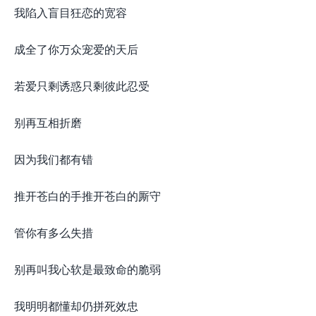
我陷入盲目狂恋的宽容
成全了你万众宠爱的天后
若爱只剩诱惑只剩彼此忍受
别再互相折磨
因为我们都有错
推开苍白的手推开苍白的厮守
管你有多么失措
别再叫我心软是最致命的脆弱
我明明都懂却仍拼死效忠