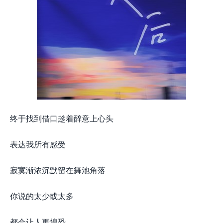
终于找到借口趁着醉意上心头
表达我所有感受
寂寞渐浓沉默留在舞池角落
你说的太少或太多
都会让人更惶恐