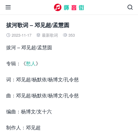


拔河歌词 – 邓见超/孟慧圆
2023-11-17
最新歌词
353



拔河 – 邓见超/孟慧圆
专辑：《
愁人
》
词：邓见超/杨默依/杨博文/孔令慈
曲：邓见超/杨默依/杨博文/孔令慈
编曲：杨博文/支十六
制作人：邓见超