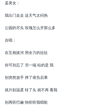
孟美女：
我出门走走 这天气太闷热
公园的尽头 玫瑰怎么开那么多
合唱：
在互相拔河 用全力的拉扯
你可别忘了 另一端 站的是 我
别突然放手 摔了谁负后果
就片刻温柔 转了头 就不再 看我
别再听巴赫 快听听我唱歌