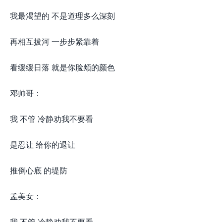
我最渴望的 不是道理多么深刻
再相互拔河 一步步紧靠着
看缓缓日落 就是你脸颊的颜色
邓帅哥：
我 不管 冷静劝我不要看
是忍让 给你的退让
推倒心底 的堤防
孟美女：
我 不管 冷静劝我不要看