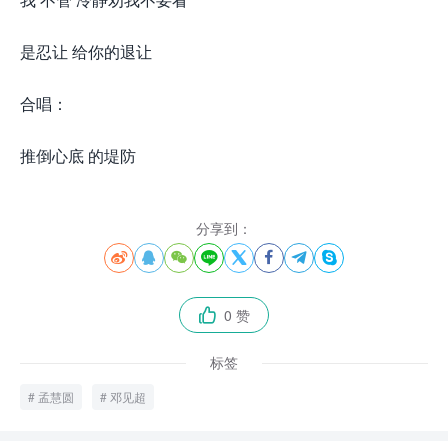
是忍让 给你的退让
合唱：
推倒心底 的堤防
分享到：








0 赞

标签
孟慧圆
邓见超