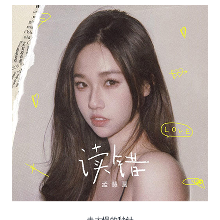
走太慢的秒针