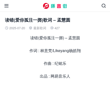


读错(爱你孤注一掷)歌词 – 孟慧圆
2025-07-20
最新歌词
427



读错(爱你孤注一掷) – 孟慧圆
作词 : 林意梵/Likeyang杨皓翔
作曲 : 纪铭乐
出品 : 网易音乐人