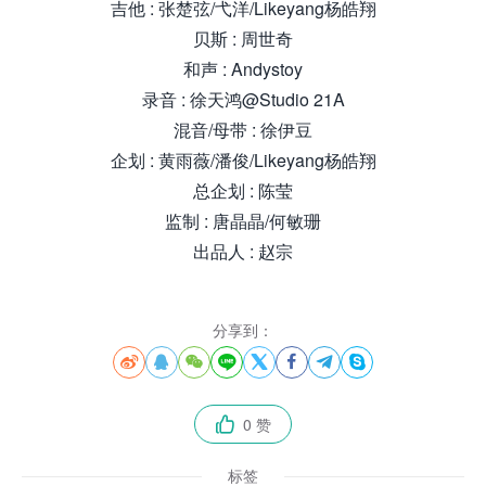
吉他 : 张楚弦/弋洋/Likeyang杨皓翔
贝斯 : 周世奇
和声 : Andystoy
录音 : 徐天鸿@Studio 21A
混音/母带 : 徐伊豆
企划 : 黄雨薇/潘俊/Likeyang杨皓翔
总企划 : 陈莹
监制 : 唐晶晶/何敏珊
出品人 : 赵宗
分享到：








0 赞

标签