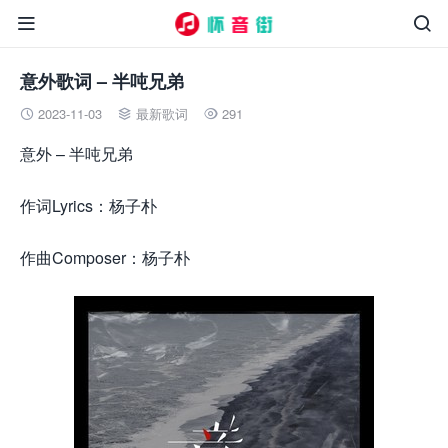


意外歌词 – 半吨兄弟
2023-11-03
最新歌词
291



意外 – 半吨兄弟
作词Lyrics：杨子朴
作曲Composer：杨子朴