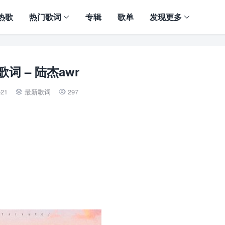
热歌
热门歌词
专辑
歌单
发现更多
词 – 陆杰awr
-21
最新歌词
297

