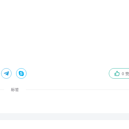


0 

标签