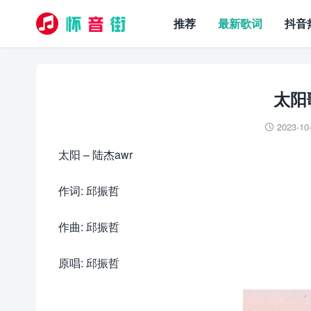
推荐
最新歌词
抖音
太阳歌
2023-10

太阳 – 陆杰awr
作词: 邱振哲
作曲: 邱振哲
原唱: 邱振哲