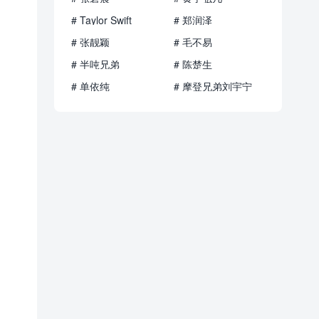
# Taylor Swift
# 郑润泽
# 张靓颖
# 毛不易
# 半吨兄弟
# 陈楚生
# 单依纯
# 摩登兄弟刘宇宁