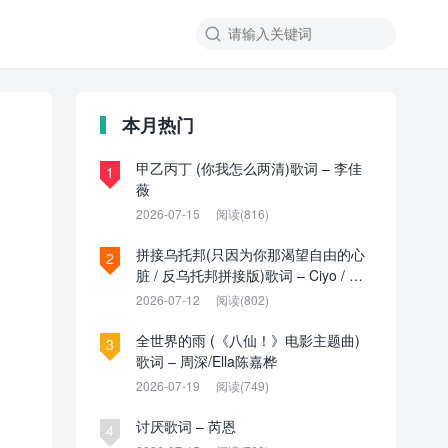

本月热门
甲乙丙丁 (你我怎么两清)歌词 – 李佳
1
薇
2026-07-15
阅读(816)
拼接乌托邦(只因为你那渴望自由的心
2
脏 / 反乌托邦拼接版)歌词 – Ciyo / 见
过夏天P / 乌托邦P
2026-07-12
阅读(802)
全世界的雨 (《八仙！》电影主题曲)
3
歌词 – 周深/Ella陈嘉桦
2026-07-19
阅读(749)
讨厌歌词 – 芮恩
4