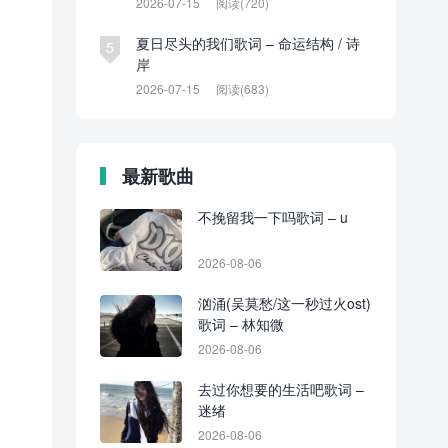
2026-07-15
阅读(720)
夏日尽头的我们歌词 – 命运结构 / 诗
5
岸
2026-07-15
阅读(683)
最新歌曲
不挽留我一下吗歌词 – u
2026-08-06
汹涌(吴莫愁/这一秒过火ost)
歌词 – 林知微
2026-08-06
去过你想要的生活吧歌词 –
迷绪
2026-08-06