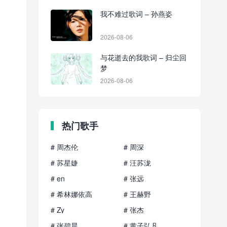
我不难过歌词 – 孙燕姿
2026-08-06
与花逝去的我歌词 – 归尘回
梦
2026-08-06
热门歌手
# 周杰伦
# 周深
# 苏星婕
# 汪苏泷
# en
# 张远
# 希林娜依高
# 王赫野
# Zy
# 张杰
# 张碧晨
# 黄子弘凡