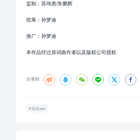
监制：苏琦惠/朱鹏辉
统筹：孙梦迪
推广：孙梦迪
本作品经过原词曲作者以及版权公司授权
分享到：






陆杰awr