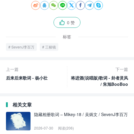








0 赞

标签
SevenJ李百万
三棱镜
上一篇
下一篇
后来后来歌词 - 杨小壮
将进酒(说唱版)歌词 - 卦者灵风
/ 朱旭BooBoo
相关文章
隐藏相册歌词 – Mikey-18 / 吴炳文 / SevenJ李百万
2026-07-30
阅读(206)