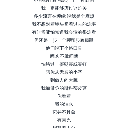
我一定能够迈过这难关
多少流言在缠绕 说我是个麻烦
我不想对着镜头卖着过去的难堪
有时候哪怕知道我会输的很难看
但还是一步一个脚印步履蹒跚
他们说下个路口见
所以 不敢间断
怕错过一霎朝霞或霓虹
陪你从无名的小卒
到傲人的大腕
我愿做你的斯科蒂皮蓬
你看着
我的泪水
它并不具象
有束光
指引着去向