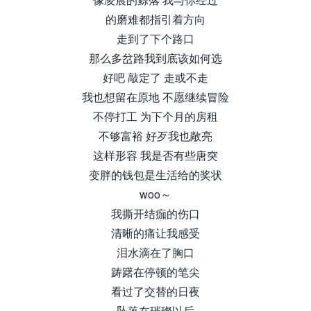
的磨难都指引着方向
走到了下个路口
那么多岔路我到底该如何选
好吧 敲定了 走或不走
我也想留在原地 不愿继续冒险
不停打工 为下个月的房租
不够富裕 好歹我也敞亮
这样形容 我是否有些唐突
变胖的钱包是生活给的奖状
woo～
我撕开结痂的伤口
清晰的痛让我感受
泪水滴在了胸口
踌躇在停顿的笔尖
看过了交替的日夜
坠落在璀璨以后