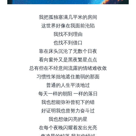
我把孤独塞满几平米的房间
这世界好像在我面前沦陷
我找不到理由
也找不到借口
靠在床头沉沦了无数个日夜
看向窗外又是黑夜繁星点点
总有些在不经意间流露的情绪难收敛
习惯性笨拙地遮住脆弱的那面
普通的人生平淡地过
每天一样的朝阳 一样的落日
我也想能弥补曾犯下的错
好证明我也曾努力奋斗过
我也想做闪亮的星
在每个夜晚闪耀着发出光亮
像凌晨的鲸落 我与你经过