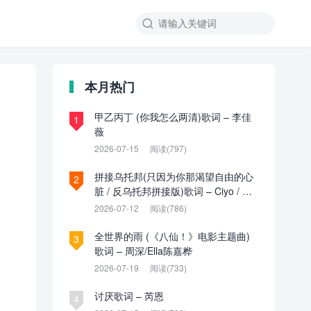

本月热门
甲乙丙丁 (你我怎么两清)歌词 – 李佳
1
薇
2026-07-15
阅读(797)
拼接乌托邦(只因为你那渴望自由的心
2
脏 / 反乌托邦拼接版)歌词 – Ciyo / 见
过夏天P / 乌托邦P
2026-07-12
阅读(786)
全世界的雨 (《八仙！》电影主题曲)
3
歌词 – 周深/Ella陈嘉桦
2026-07-19
阅读(733)
讨厌歌词 – 芮恩
4