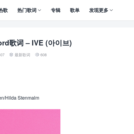
热歌
热门歌词
专辑
歌单
发现更多
cord歌词 – IVE (아이브)
-07
最新歌词
608


n/Hilda Stenmalm