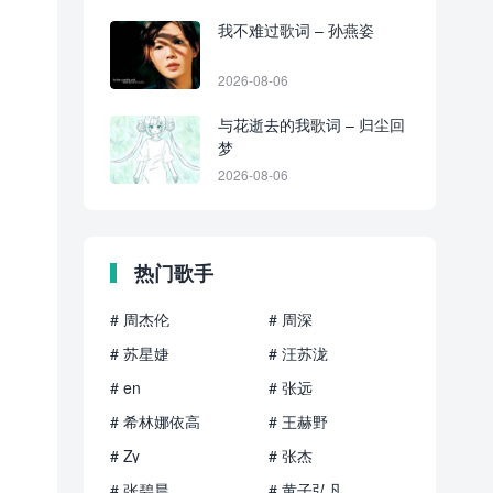
我不难过歌词 – 孙燕姿
2026-08-06
与花逝去的我歌词 – 归尘回
梦
2026-08-06
热门歌手
# 周杰伦
# 周深
# 苏星婕
# 汪苏泷
# en
# 张远
# 希林娜依高
# 王赫野
# Zy
# 张杰
# 张碧晨
# 黄子弘凡