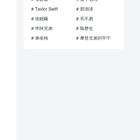
# Taylor Swift
# 郑润泽
# 张靓颖
# 毛不易
# 半吨兄弟
# 陈楚生
# 单依纯
# 摩登兄弟刘宇宁