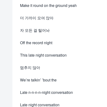
Make it round on the ground yeah
더 가까이 모여 앉아
자 모든 걸 털어놔
Off the record night
This late night conversation
멈추지 않아
We’re talkin’ ’bout the
Late n-n-n-n-night conversation
Late night conversation