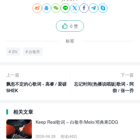








0 赞

标签
ZIV
白敬亭
上一篇
下一篇
飘忽不定的心歌词 - 高睿 / 梁硕
忘记时间(热播说唱版)歌词 - 阿
SHEK
彻 / 张一乔
相关文章
Keep Real歌词 – 白敬亭/Melo/邓典果DDG
2026-06-28
阅读(462)