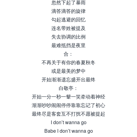
忽然下起了暴雨
滴答滴答的旋律
勾起逃避的回忆
连名带姓被提及
失去协调的比例
最难抵挡是夜里
合：
不再关于有你的春夏秋冬
或是最美的梦中
开始渐渐遗忘盛开出最终
白敬亭：
开始一分一秒一颦一笑牵动着神经
渐渐吵吵闹闹停停靠靠忘记了初心
最终尽是客套互不打扰不愿被提起
I don’t wanna go
Babe I don’t wanna go