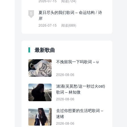
2026-07-15
阅读(724)
夏日尽头的我们歌词 – 命运结构 / 诗
5
岸
2026-07-15
阅读(689)
最新歌曲
不挽留我一下吗歌词 – u
2026-08-06
汹涌(吴莫愁/这一秒过火ost)
歌词 – 林知微
2026-08-06
去过你想要的生活吧歌词 –
迷绪
2026-08-06