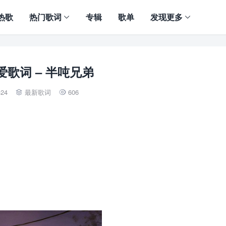
热歌
热门歌词
专辑
歌单
发现更多
爱歌词 – 半吨兄弟
-24
最新歌词
606

