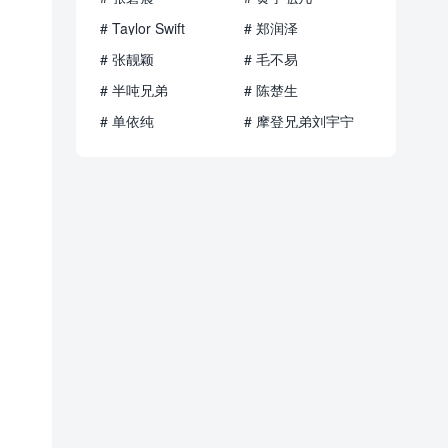
# Taylor Swift
# 郑润泽
# 张靓颖
# 毛不易
# 半吨兄弟
# 陈楚生
# 单依纯
# 摩登兄弟刘宇宁