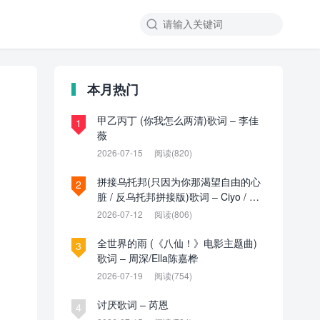

本月热门
甲乙丙丁 (你我怎么两清)歌词 – 李佳
1
薇
2026-07-15
阅读(820)
拼接乌托邦(只因为你那渴望自由的心
2
脏 / 反乌托邦拼接版)歌词 – Ciyo / 见
过夏天P / 乌托邦P
2026-07-12
阅读(806)
全世界的雨 (《八仙！》电影主题曲)
3
歌词 – 周深/Ella陈嘉桦
2026-07-19
阅读(754)
讨厌歌词 – 芮恩
4