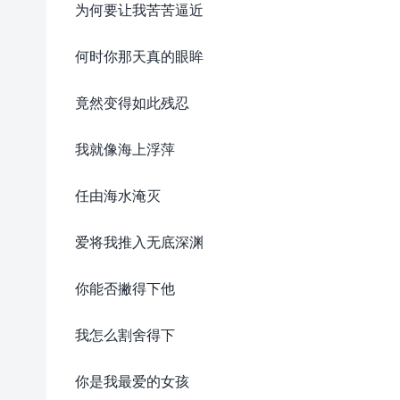
为何要让我苦苦逼近
何时你那天真的眼眸
竟然变得如此残忍
我就像海上浮萍
任由海水淹灭
爱将我推入无底深渊
你能否撇得下他
我怎么割舍得下
你是我最爱的女孩