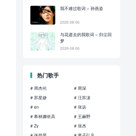
我不难过歌词 – 孙燕姿
2026-08-06
与花逝去的我歌词 – 归尘回
梦
2026-08-06
热门歌手
# 周杰伦
# 周深
# 苏星婕
# 汪苏泷
# en
# 张远
# 希林娜依高
# 王赫野
# Zy
# 张杰
# 张碧晨
# 黄子弘凡