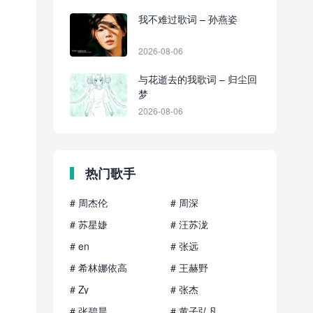
我不难过歌词 – 孙燕姿
2026-08-06
与花逝去的我歌词 – 归尘回
梦
2026-08-06
热门歌手
# 周杰伦
# 周深
# 苏星婕
# 汪苏泷
# en
# 张远
# 希林娜依高
# 王赫野
# Zy
# 张杰
# 张碧晨
# 黄子弘凡