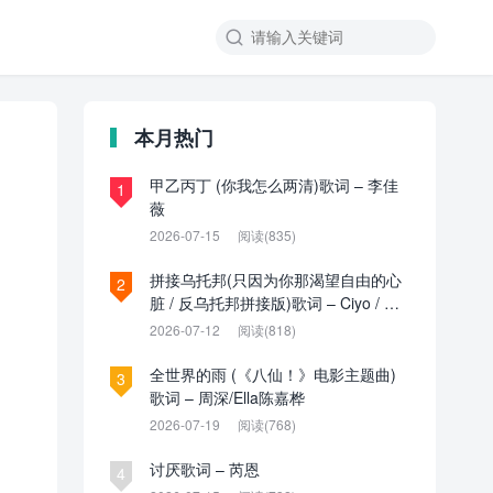

本月热门
甲乙丙丁 (你我怎么两清)歌词 – 李佳
1
薇
2026-07-15
阅读(835)
拼接乌托邦(只因为你那渴望自由的心
2
脏 / 反乌托邦拼接版)歌词 – Ciyo / 见
过夏天P / 乌托邦P
2026-07-12
阅读(818)
全世界的雨 (《八仙！》电影主题曲)
3
歌词 – 周深/Ella陈嘉桦
2026-07-19
阅读(768)
讨厌歌词 – 芮恩
4