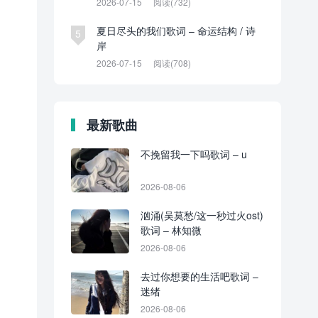
2026-07-15
阅读(732)
夏日尽头的我们歌词 – 命运结构 / 诗
5
岸
2026-07-15
阅读(708)
最新歌曲
不挽留我一下吗歌词 – u
2026-08-06
汹涌(吴莫愁/这一秒过火ost)
歌词 – 林知微
2026-08-06
去过你想要的生活吧歌词 –
迷绪
2026-08-06