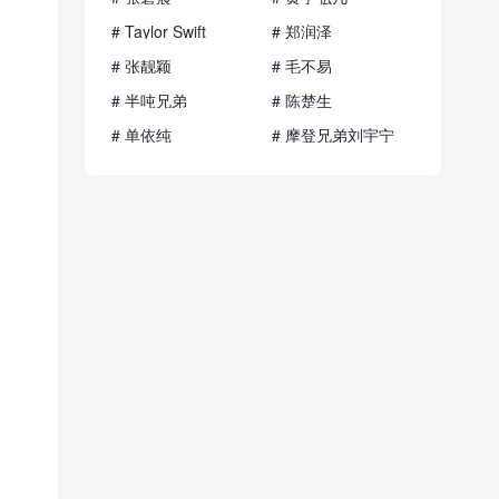
# Taylor Swift
# 郑润泽
# 张靓颖
# 毛不易
# 半吨兄弟
# 陈楚生
# 单依纯
# 摩登兄弟刘宇宁