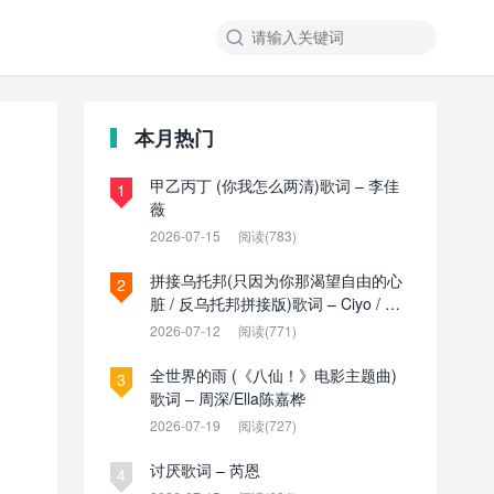

本月热门
甲乙丙丁 (你我怎么两清)歌词 – 李佳
1
薇
2026-07-15
阅读(783)
拼接乌托邦(只因为你那渴望自由的心
2
脏 / 反乌托邦拼接版)歌词 – Ciyo / 见
过夏天P / 乌托邦P
2026-07-12
阅读(771)
全世界的雨 (《八仙！》电影主题曲)
3
歌词 – 周深/Ella陈嘉桦
2026-07-19
阅读(727)
讨厌歌词 – 芮恩
4