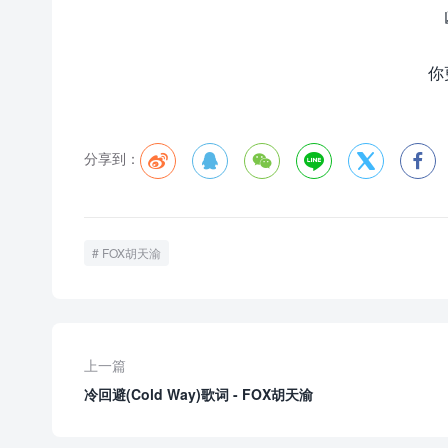
你
分享到：






FOX胡天渝
上一篇
冷回避(Cold Way)歌词 - FOX胡天渝