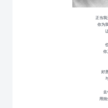
正当我
你为
你
好
去
用拙