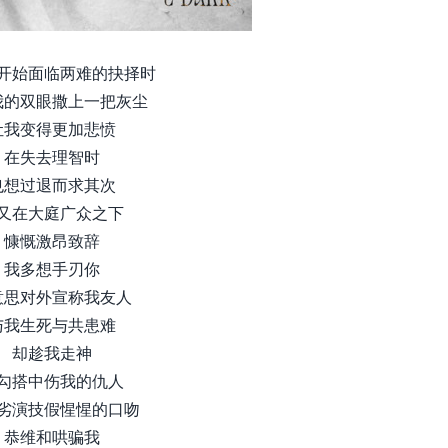
开始面临两难的抉择时
我的双眼撒上一把灰尘
让我变得更加悲愤
在失去理智时
也想过退而求其次
又在大庭广众之下
慷慨激昂致辞
我多想手刃你
意思对外宣称我友人
与我生死与共患难
却趁我走神
勾搭中伤我的仇人
劣演技假惺惺的口吻
恭维和哄骗我