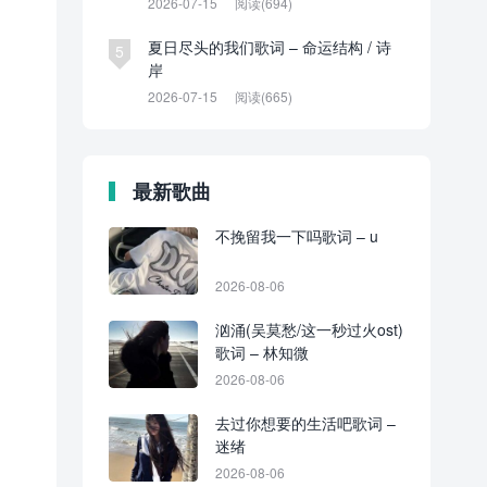
2026-07-15
阅读(694)
夏日尽头的我们歌词 – 命运结构 / 诗
5
岸
2026-07-15
阅读(665)
最新歌曲
不挽留我一下吗歌词 – u
2026-08-06
汹涌(吴莫愁/这一秒过火ost)
歌词 – 林知微
2026-08-06
去过你想要的生活吧歌词 –
迷绪
2026-08-06