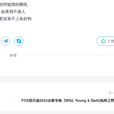
凶悍狐狸的嘶吼
如果我不做人
更加算不上条好狗


0 

标签
下
FOX胡天渝2023全新专辑《Wild, Young & Dark(纨绔之