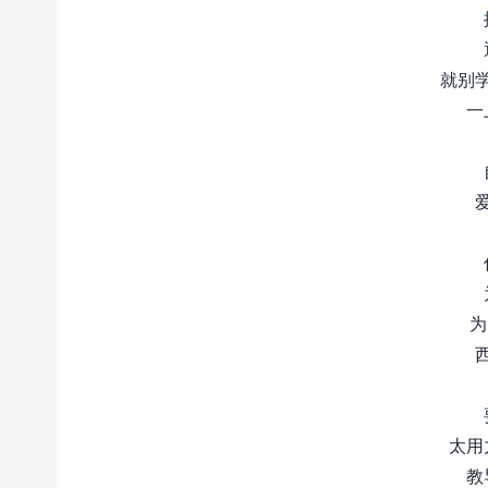
就别
一
为
太用
教