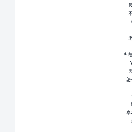
却被
Y
怎
奉