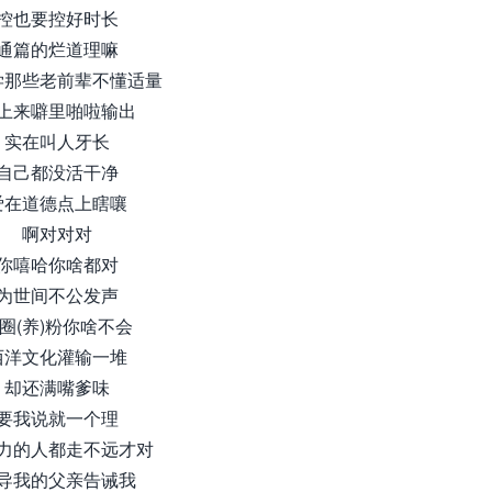
控也要控好时长
通篇的烂道理嘛
学那些老前辈不懂适量
上来噼里啪啦输出
实在叫人牙长
自己都没活干净
爱在道德点上瞎嚷
啊对对对
你嘻哈你啥都对
为世间不公发声
圈(养)粉你啥不会
西洋文化灌输一堆
却还满嘴爹味
要我说就一个理
力的人都走不远才对
导我的父亲告诫我