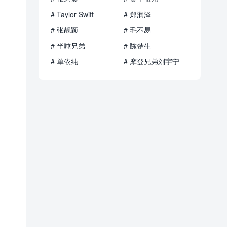
# Taylor Swift
# 郑润泽
# 张靓颖
# 毛不易
# 半吨兄弟
# 陈楚生
# 单依纯
# 摩登兄弟刘宇宁