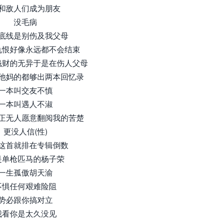
和敌人们成为朋友
没毛病
底线是别伤及我父母
仇恨好像永远都不会结束
钱财的无异于是在伤人父母
他妈的都够出两本回忆录
一本叫交友不慎
一本叫遇人不淑
正无人愿意翻阅我的苦楚
更没人信(性)
这首就排在专辑倒数
是单枪匹马的杨子荣
一生孤傲胡天渝
不惧任何艰难险阻
势必跟你搞对立
我看你是太久没见