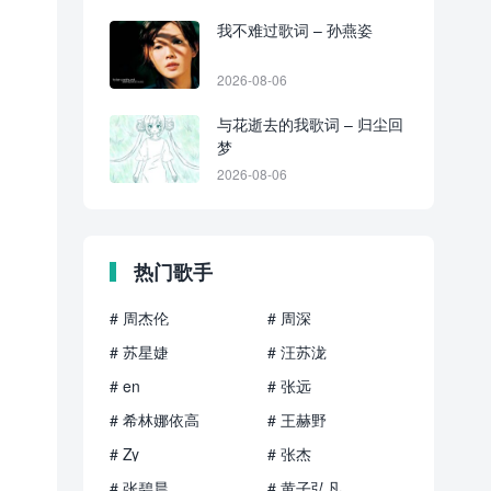
我不难过歌词 – 孙燕姿
2026-08-06
与花逝去的我歌词 – 归尘回
梦
2026-08-06
热门歌手
# 周杰伦
# 周深
# 苏星婕
# 汪苏泷
# en
# 张远
# 希林娜依高
# 王赫野
# Zy
# 张杰
# 张碧晨
# 黄子弘凡