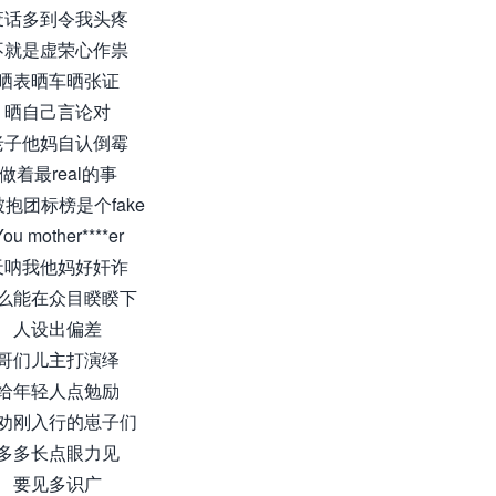
废话多到令我头疼
不就是虚荣心作祟
晒表晒车晒张证
晒自己言论对
老子他妈自认倒霉
做着最real的事
抱团标榜是个fake
ou mother****er
天呐我他妈好奸诈
么能在众目睽睽下
人设出偏差
哥们儿主打演绎
给年轻人点勉励
劝刚入行的崽子们
多多长点眼力见
要见多识广