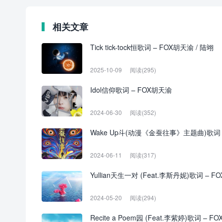
相关文章
Tick tick-tock恒歌词 – FOX胡天渝 / 陆翊
2025-10-09
阅读(295)
Idol信仰歌词 – FOX胡天渝
2024-06-30
阅读(352)
Wake Up斗(动漫《金蚕往事》主题曲)歌词 
2024-06-11
阅读(317)
Yullian天生一对 (Feat.李斯丹妮)歌词 –
2024-05-20
阅读(294)
Recite a Poem园 (Feat.李紫婷)歌词 – 