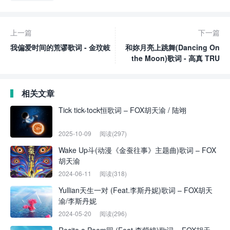
上一篇
下一篇
我偏爱时间的荒谬歌词 - 金玟岐
和妳月亮上跳舞(Dancing On
the Moon)歌词 - 高真 TRU
相关文章
Tick tick-tock恒歌词 – FOX胡天渝 / 陆翊
2025-10-09
阅读(297)
Wake Up斗(动漫《金蚕往事》主题曲)歌词 – FOX
胡天渝
2024-06-11
阅读(318)
Yullian天生一对 (Feat.李斯丹妮)歌词 – FOX胡天
渝/李斯丹妮
2024-05-20
阅读(296)