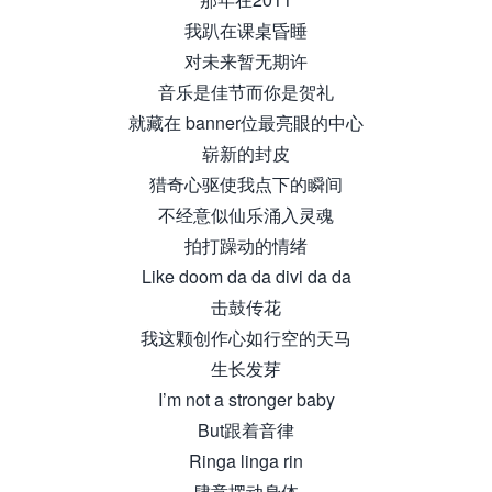
我趴在课桌昏睡
对未来暂无期许
音乐是佳节而你是贺礼
就藏在 banner位最亮眼的中心
崭新的封皮
猎奇心驱使我点下的瞬间
不经意似仙乐涌入灵魂
拍打躁动的情绪
Like doom da da divi da da
击鼓传花
我这颗创作心如行空的天马
生长发芽
I’m not a stronger baby
But跟着音律
Ringa linga rin
肆意摆动身体