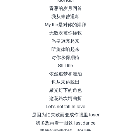
青葱的岁月回首
我从未曾退却
My life是对你的崇拜
无数次被你拯救
当皇冠亮起来
听旋律响起来
对你永保期待
Still life
依然追梦和漂泊
也从未跳脱出
聚光灯下的角色
这花路坎坷曲折
Let’s not fall in love
是因为怕失败而变成你眼里 loser
我多想再看一眼这 last dance
即使如爱情尘埃一般消散