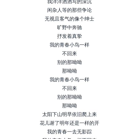
我洋洋洒洒写的深沉
闲杂人等的那些争论
无视且客气的像个绅士
旷野中奔驰
抒发着真挚
我的青春小鸟一样
不回来
别的那呦呦
那呦呦
我的青春小鸟一样
不回来
别的那呦呦
那呦呦
太阳下山明早依旧爬上来
花儿谢了明年还是一样的开
我的青春一去无影踪