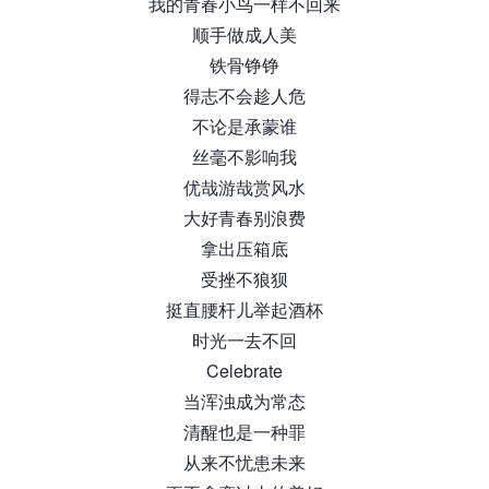
我的青春小鸟一样不回来
顺手做成人美
铁骨铮铮
得志不会趁人危
不论是承蒙谁
丝毫不影响我
优哉游哉赏风水
大好青春别浪费
拿出压箱底
受挫不狼狈
挺直腰杆儿举起酒杯
时光一去不回
Celebrate
当浑浊成为常态
清醒也是一种罪
从来不忧患未来