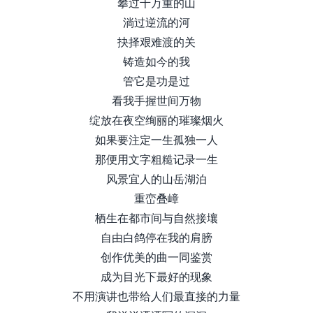
攀过千万重的山
淌过逆流的河
抉择艰难渡的关
铸造如今的我
管它是功是过
看我手握世间万物
绽放在夜空绚丽的璀璨烟火
如果要注定一生孤独一人
那便用文字粗糙记录一生
风景宜人的山岳湖泊
重峦叠嶂
栖生在都市间与自然接壤
自由白鸽停在我的肩膀
创作优美的曲一同鉴赏
成为目光下最好的现象
不用演讲也带给人们最直接的力量