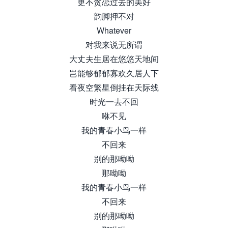
更不贪恋过去的美好
韵脚押不对
Whatever
对我来说无所谓
大丈夫生居在悠悠天地间
岂能够郁郁寡欢久居人下
看夜空繁星倒挂在天际线
时光一去不回
咻不见
我的青春小鸟一样
不回来
别的那呦呦
那呦呦
我的青春小鸟一样
不回来
别的那呦呦