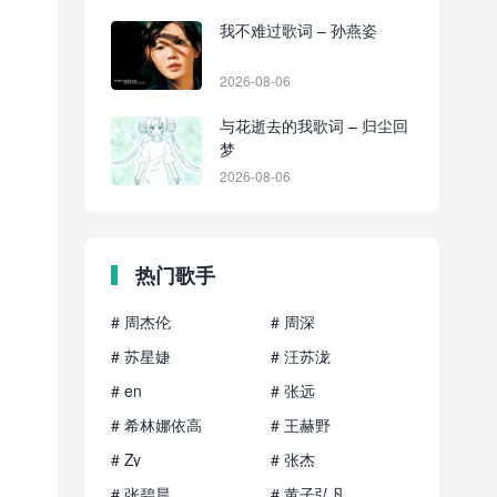
我不难过歌词 – 孙燕姿
2026-08-06
与花逝去的我歌词 – 归尘回
梦
2026-08-06
热门歌手
# 周杰伦
# 周深
# 苏星婕
# 汪苏泷
# en
# 张远
# 希林娜依高
# 王赫野
# Zy
# 张杰
# 张碧晨
# 黄子弘凡