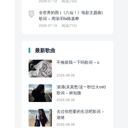
2026-07-12
阅读(753)
全世界的雨 (《八仙！》电影主题曲)
5
歌词 – 周深/Ella陈嘉桦
2026-07-19
阅读(710)
最新歌曲
不挽留我一下吗歌词 – u
2026-08-06
汹涌(吴莫愁/这一秒过火ost)
歌词 – 林知微
2026-08-06
去过你想要的生活吧歌词 –
迷绪
2026-08-06