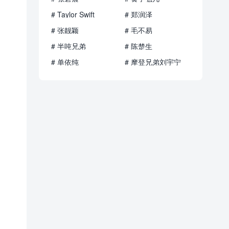
# Taylor Swift
# 郑润泽
# 张靓颖
# 毛不易
# 半吨兄弟
# 陈楚生
# 单依纯
# 摩登兄弟刘宇宁