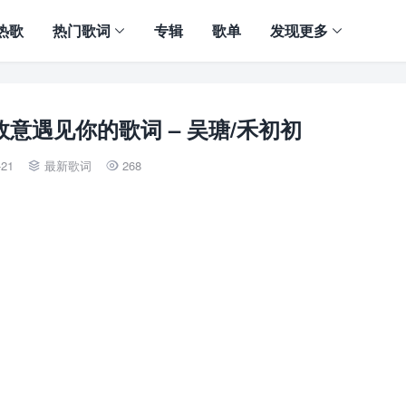
热歌
热门歌词
专辑
歌单
发现更多
意遇见你的歌词 – 吴瑭/禾初初
-21
最新歌词
268

