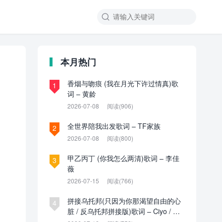

本月热门
香烟与吻痕 (我在月光下许过情真)歌
1
词 – 黄龄
2026-07-08
阅读(906)
全世界陪我出发歌词 – TF家族
2
2026-07-08
阅读(800)
甲乙丙丁 (你我怎么两清)歌词 – 李佳
3
薇
2026-07-15
阅读(766)
拼接乌托邦(只因为你那渴望自由的心
4
脏 / 反乌托邦拼接版)歌词 – Ciyo / 见
过夏天P / 乌托邦P