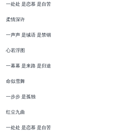
一处处 是恋慕 是自苦
柔情深许
一声声 是缄语 是禁锢
心若浮图
一幕幕 是来路 是归途
命似雪舞
一步步 是孤独
红尘九曲
一处处 是恋慕 是自苦