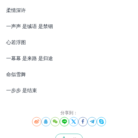
柔情深许
一声声 是缄语 是禁锢
心若浮图
一幕幕 是来路 是归途
命似雪舞
一步步 是结束
分享到：







