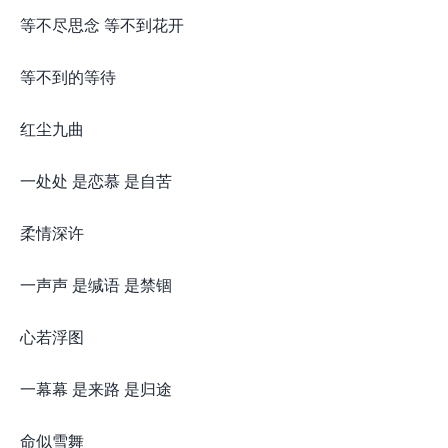
等不尽思念 等不到花开
等不到的等待
红尘九曲
一处处 是恋慕 是自苦
柔情深许
一声声 是缄语 是禁锢
心若浮图
一幕幕 是来路 是归途
命似雪舞