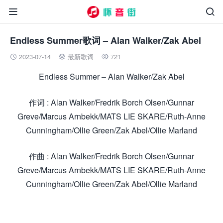


Endless Summer歌词 – Alan Walker/Zak Abel
2023-07-14
最新歌词
721



Endless Summer – Alan Walker/Zak Abel
作词 : Alan Walker/Fredrik Borch Olsen/Gunnar
Greve/Marcus Arnbekk/MATS LIE SKARE/Ruth-Anne
Cunningham/Ollie Green/Zak Abel/Ollie Marland
作曲 : Alan Walker/Fredrik Borch Olsen/Gunnar
Greve/Marcus Arnbekk/MATS LIE SKARE/Ruth-Anne
Cunningham/Ollie Green/Zak Abel/Ollie Marland