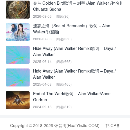
金乌 Golden Bird歌词 – 刘宇 /Alan Walker /孙名川
Chuanzi Suona
2026-08-06
阅读(36)
遗忘之海（Sea of Remnants）歌词 – Alan
Walker/张韶涵
2026-07-08
阅读(350)
Hide Away (Alan Walker Remix)歌词 – Daya /
Alan Walker
2025-06-14
阅读(665)
Hide Away (Alan Walker Remix)歌词 – Daya /
Alan Walker
2025-04-08
阅读(465)
End of The World歌词 – Alan Walker/Anne
Gudrun
2024-09-18
阅读(312)
Copyright © 2018-2026 怀音街(HuaiYinJie.COM)
鄂ICP备