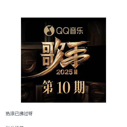
热浪已拂过呀