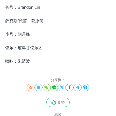
长号：Brandon Lin
萨克斯/长笛：萩原优
小号：胡丹峰
弦乐：曜爆甘弦乐团
唢呐：朱清波
分享到：








0 赞

标签