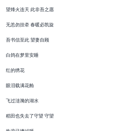
望烽火连天 此非吾之愿
无恙勿挂牵 春暖必凯旋
吾书信至此 望妻自顾
白鸽在梦里安睡
红的绣花
眼泪载满花舱
飞过涟漪的湖水
稻田也失去了守望 守望
热浪已拂过呀