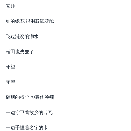
安睡
红的绣花 眼泪载满花舱
飞过涟漪的湖水
稻田也失去了
守望
守望
硝烟的粉尘 包裹他脸颊
一边守卫着故乡的砖瓦
一边手握着名字的卡