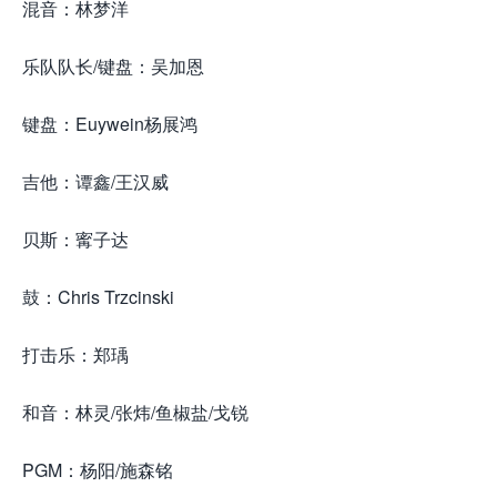
混音：林梦洋
乐队队长/键盘：吴加恩
键盘：Euywein杨展鸿
吉他：谭鑫/王汉威
贝斯：寗子达
鼓：Chris Trzcinski
打击乐：郑瑀
和音：林灵/张炜/鱼椒盐/戈锐
PGM：杨阳/施森铭