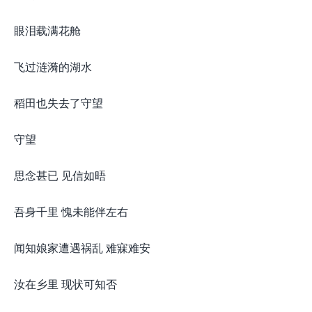
眼泪载满花舱
飞过涟漪的湖水
稻田也失去了守望
守望
思念甚已 见信如晤
吾身千里 愧未能伴左右
闻知娘家遭遇祸乱 难寐难安
汝在乡里 现状可知否