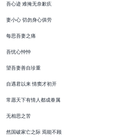
吾心迹 难掩无奈歉疚
妻小心 切勿身心俱劳
每思吾妻之痛
吾忧心忡忡
望吾妻善自珍重
自遇君以来 情窦才初开
常愿天下有情人都成眷属
无相思之苦
然国破家亡之际 焉能不顾