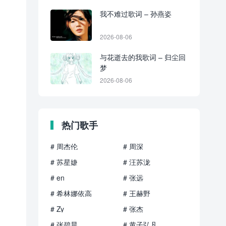
我不难过歌词 – 孙燕姿
2026-08-06
与花逝去的我歌词 – 归尘回
梦
2026-08-06
热门歌手
# 周杰伦
# 周深
# 苏星婕
# 汪苏泷
# en
# 张远
# 希林娜依高
# 王赫野
# Zy
# 张杰
# 张碧晨
# 黄子弘凡