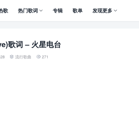
热歌
热门歌词
专辑
歌单
发现更多
ive)歌词 – 火星电台
-28
流行歌曲
271

