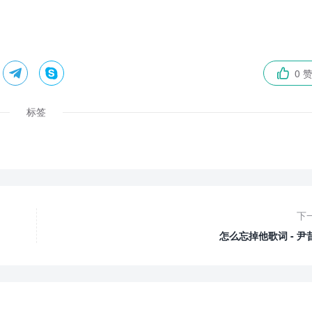


0 

标签
下
怎么忘掉他歌词 - 尹