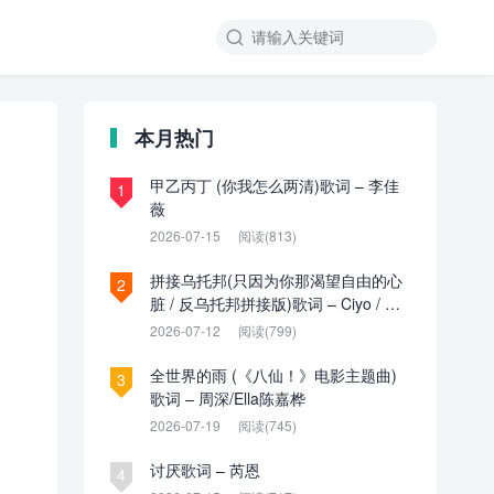

本月热门
甲乙丙丁 (你我怎么两清)歌词 – 李佳
1
薇
2026-07-15
阅读(813)
拼接乌托邦(只因为你那渴望自由的心
2
脏 / 反乌托邦拼接版)歌词 – Ciyo / 见
过夏天P / 乌托邦P
2026-07-12
阅读(799)
全世界的雨 (《八仙！》电影主题曲)
3
歌词 – 周深/Ella陈嘉桦
2026-07-19
阅读(745)
讨厌歌词 – 芮恩
4