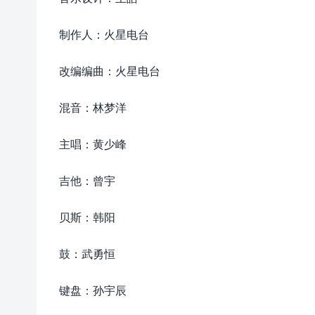
制作人：火星电台
改编编曲：火星电台
混音：林梦洋
主唱：黄少峰
吉他：曾宇
贝斯：韩阳
鼓：武勇恒
键盘：孙宇辰