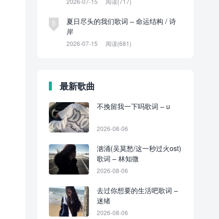
2026-07-15
阅读(717)
夏日尽头的我们歌词 – 命运结构 / 诗
5
岸
2026-07-15
阅读(681)
最新歌曲
不挽留我一下吗歌词 – u
2026-08-06
汹涌(吴莫愁/这一秒过火ost)
歌词 – 林知微
2026-08-06
去过你想要的生活吧歌词 –
迷绪
2026-08-06