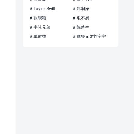
# Taylor Swift
# 郑润泽
# 张靓颖
# 毛不易
# 半吨兄弟
# 陈楚生
# 单依纯
# 摩登兄弟刘宇宁