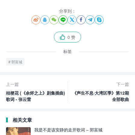
分享到：








0 赞

标签
郭富城
上一篇
下一篇
桔梗花 (《余烬之上》剧集插曲)
《声生不息·大湾区季》第12期
歌词 - 张云雷
全部歌曲
相关文章
我是不是该安静的走开歌词 – 郭富城