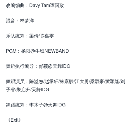
改编编曲：Davy Tam谭国政
混音：林梦洋
乐队统筹：梁倩/陈嘉雯
PGM：杨阳@牛班NEWBAND
舞蹈执行编导：胥颖@天舞IDG
舞蹈演员：陈溢恕/赵承轩/林嘉骏/江大勇/梁颖豪/黄颖隆/刘
子睿/朱启升/天舞IDG
舞蹈统筹：李木子@天舞IDG
《Exit》