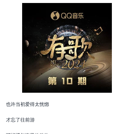
也许当初爱得太恍惚
才忘了往前游