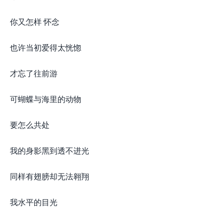
你又怎样 怀念
也许当初爱得太恍惚
才忘了往前游
可蝴蝶与海里的动物
要怎么共处
我的身影黑到透不进光
同样有翅膀却无法翱翔
我水平的目光