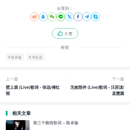
分享到：








0 赞

标签
陈卓璇
韦礼安
上一篇
下一篇
壁上观 (Live)歌词 - 张远/傅红
无效陪伴 (Live)歌词 - 汪苏泷/
雨
孟慧圆
相关文章
第三个吻痕歌词 – 陈卓璇