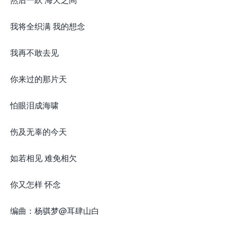
我将全织满 我的想念
我再不敢去见
你来过的那片天
怕眼泪成海啸
伤及无辜的今天
如若相见 难免相欠
你又怎样 怀念
编曲：杨骐梦@耳肆山白