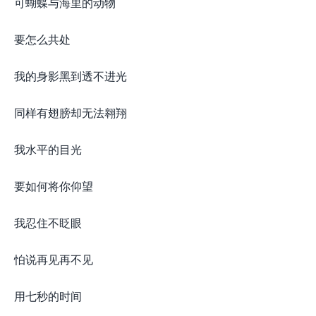
可蝴蝶与海里的动物
要怎么共处
我的身影黑到透不进光
同样有翅膀却无法翱翔
我水平的目光
要如何将你仰望
我忍住不眨眼
怕说再见再不见
用七秒的时间