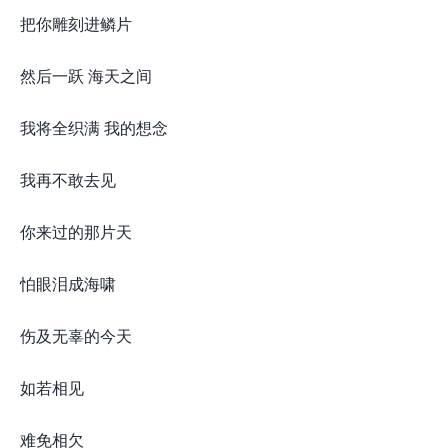
把你雕刻进鳞片
然后一跃 海天之间
我将全织满 我的想念
我再不敢去见
你来过的那片天
怕眼泪成海啸
伤及无辜的今天
如若相见
难免相欠