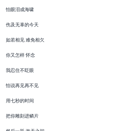
怕眼泪成海啸
伤及无辜的今天
如若相见 难免相欠
你又怎样 怀念
我忍住不眨眼
怕说再见再不见
用七秒的时间
把你雕刻进鳞片
然后一跃 海天之间