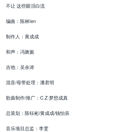
不让 这些眼泪白流
编曲：陈林len
制作人：黄成成
和声：冯旖旎
吉他：吴余涛
混音/母带处理：潘君明
歌曲制作/推广：C.Z·梦想成真
总策划：陈钰彬/黄成成/钱怡辰
音乐项目总监：李雯