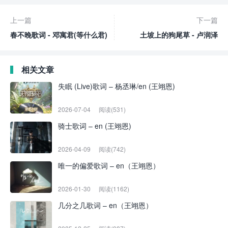
上一篇
下一篇
春不晚歌词 - 邓寓君(等什么君)
土坡上的狗尾草 - 卢润泽
相关文章
失眠 (Live)歌词 – 杨丞琳/en (王翊恩)
2026-07-04
阅读(531)
骑士歌词 – en (王翊恩)
2026-04-09
阅读(742)
唯一的偏爱歌词 – en（王翊恩）
2026-01-30
阅读(1162)
几分之几歌词 – en（王翊恩）