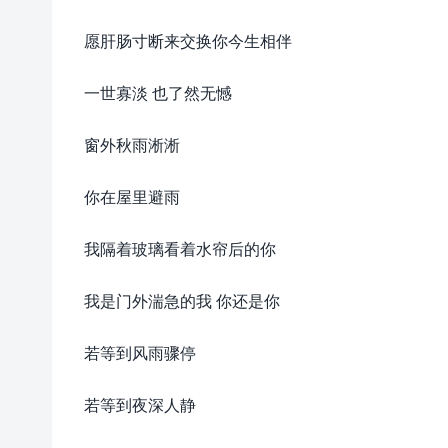
愿肝肠寸断来交换你今生相伴
一世寡淡 也了然无憾
窗外秋雨淅淅
你在屋里避雨
我隔着玻璃看着水帘后的你
我是门外湍急的我 你还是你
若等到风雨骤停
若等到夜深人静