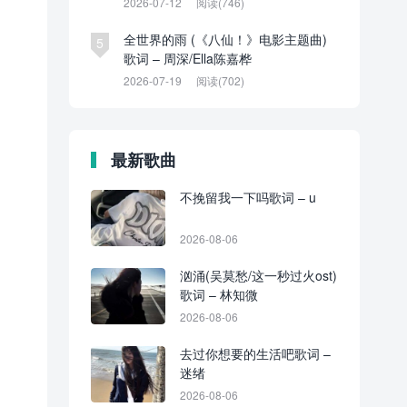
2026-07-12
阅读(746)
全世界的雨 (《八仙！》电影主题曲)
5
歌词 – 周深/Ella陈嘉桦
2026-07-19
阅读(702)
最新歌曲
不挽留我一下吗歌词 – u
2026-08-06
汹涌(吴莫愁/这一秒过火ost)
歌词 – 林知微
2026-08-06
去过你想要的生活吧歌词 –
迷绪
2026-08-06