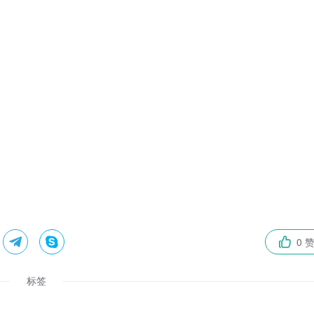


0 

标签