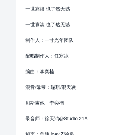
一世寡淡 也了然无憾
一世寡淡 也了然无憾
制作人：一寸光年团队
配唱制作人：任寒冰
编曲：李奕楠
混音/母带：瑞琪/混天凌
贝斯吉他：李奕楠
录音师：徐天鸿@Studio 21A
和声：曾婕Joey.Z/徐良