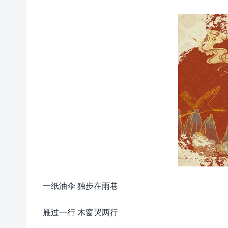
一纸油伞 独步在雨巷
雁过一行 木窗哭两行