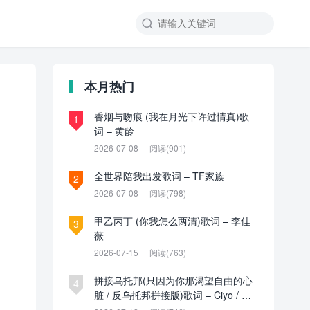

本月热门
香烟与吻痕 (我在月光下许过情真)歌
1
词 – 黄龄
2026-07-08
阅读(901)
全世界陪我出发歌词 – TF家族
2
2026-07-08
阅读(798)
甲乙丙丁 (你我怎么两清)歌词 – 李佳
3
薇
2026-07-15
阅读(763)
拼接乌托邦(只因为你那渴望自由的心
4
脏 / 反乌托邦拼接版)歌词 – Ciyo / 见
过夏天P / 乌托邦P