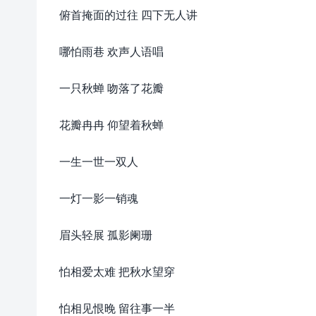
俯首掩面的过往 四下无人讲
哪怕雨巷 欢声人语唱
一只秋蝉 吻落了花瓣
花瓣冉冉 仰望着秋蝉
一生一世一双人
一灯一影一销魂
眉头轻展 孤影阑珊
怕相爱太难 把秋水望穿
怕相见恨晚 留往事一半