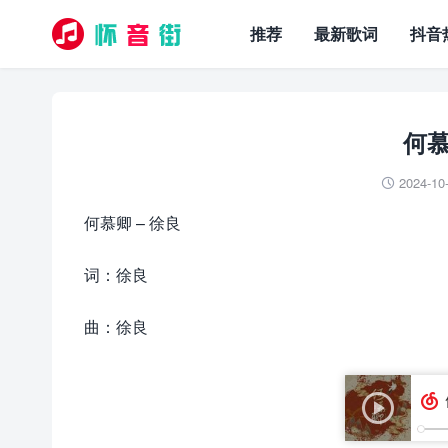
推荐
最新歌词
抖音
何慕
2024-10

何慕卿 – 徐良
词：徐良
曲：徐良