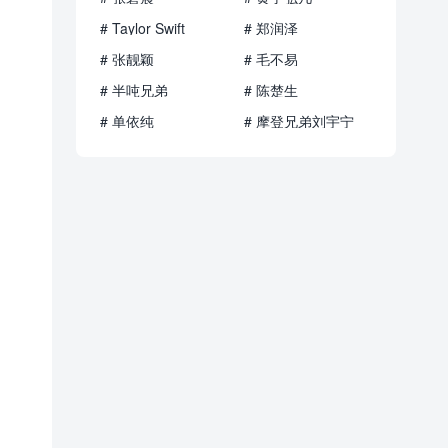
# Taylor Swift
# 郑润泽
# 张靓颖
# 毛不易
# 半吨兄弟
# 陈楚生
# 单依纯
# 摩登兄弟刘宇宁