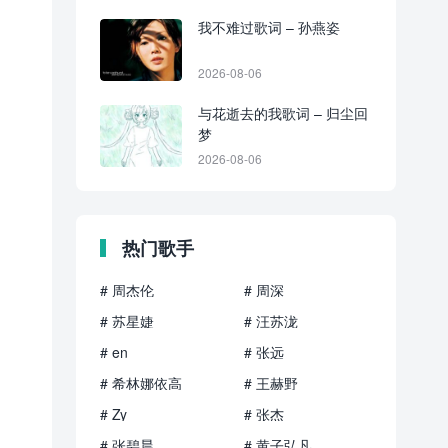
我不难过歌词 – 孙燕姿
2026-08-06
与花逝去的我歌词 – 归尘回
梦
2026-08-06
热门歌手
# 周杰伦
# 周深
# 苏星婕
# 汪苏泷
# en
# 张远
# 希林娜依高
# 王赫野
# Zy
# 张杰
# 张碧晨
# 黄子弘凡