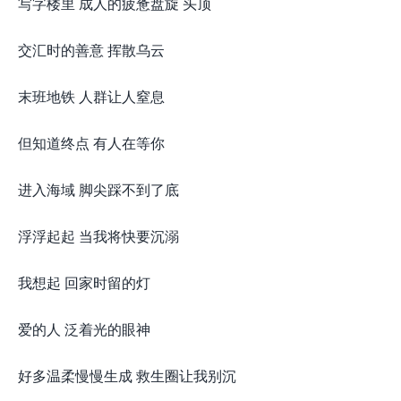
写字楼里 成人的疲惫盘旋 头顶
交汇时的善意 挥散乌云
末班地铁 人群让人窒息
但知道终点 有人在等你
进入海域 脚尖踩不到了底
浮浮起起 当我将快要沉溺
我想起 回家时留的灯
爱的人 泛着光的眼神
好多温柔慢慢生成 救生圈让我别沉