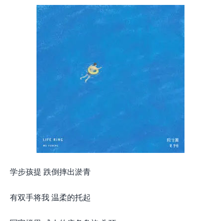
学步孩提 跌倒摔出淤青
有双手将我 温柔的托起