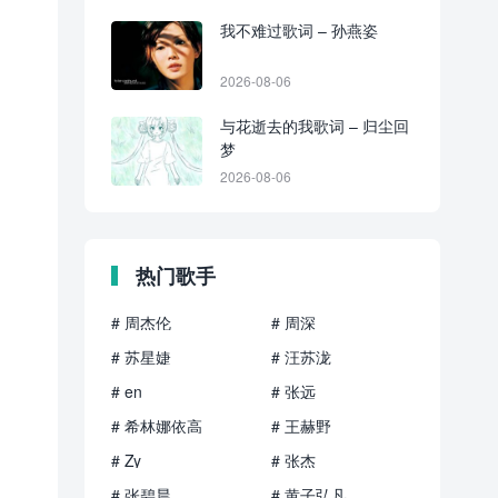
我不难过歌词 – 孙燕姿
2026-08-06
与花逝去的我歌词 – 归尘回
梦
2026-08-06
热门歌手
# 周杰伦
# 周深
# 苏星婕
# 汪苏泷
# en
# 张远
# 希林娜依高
# 王赫野
# Zy
# 张杰
# 张碧晨
# 黄子弘凡