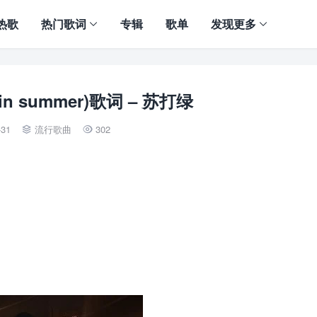
热歌
热门歌词
专辑
歌单
发现更多
in summer)歌词 – 苏打绿
-31
流行歌曲
302

