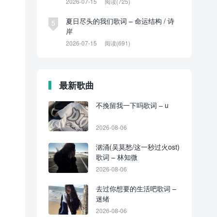
2026-07-15
阅读(725)
夏日尽头的我们歌词 – 命运结构 / 诗
5
岸
2026-07-15
阅读(691)
最新歌曲
不挽留我一下吗歌词 – u
2026-08-06
汹涌(吴莫愁/这一秒过火ost)
歌词 – 林知微
2026-08-06
去过你想要的生活吧歌词 –
迷绪
2026-08-06