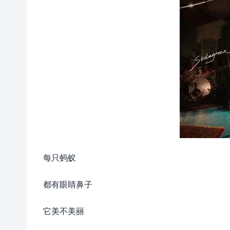
每只蚂蚁
都有眼睛鼻子
它美不美丽