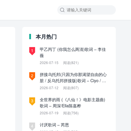

本月热门
甲乙丙丁 (你我怎么两清)歌词 – 李佳
1
薇
2026-07-15
阅读(821)
拼接乌托邦(只因为你那渴望自由的心
2
脏 / 反乌托邦拼接版)歌词 – Ciyo / 见
过夏天P / 乌托邦P
2026-07-12
阅读(807)
全世界的雨 (《八仙！》电影主题曲)
3
歌词 – 周深/Ella陈嘉桦
2026-07-19
阅读(756)
讨厌歌词 – 芮恩
4