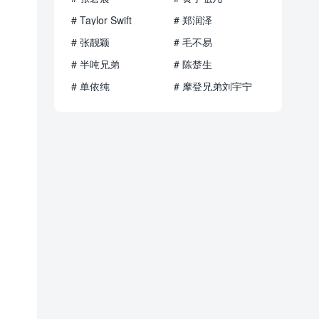
# Taylor Swift
# 郑润泽
# 张靓颖
# 毛不易
# 半吨兄弟
# 陈楚生
# 单依纯
# 摩登兄弟刘宇宁