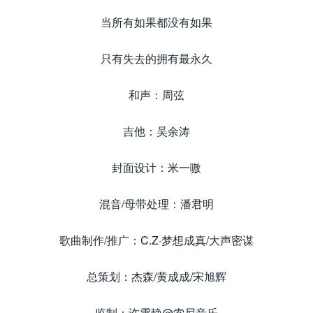
当所有如果都没有如果
只有失去的拥有最永久
和声：周弦
吉他：吴余涛
封面设计：米一嗷
混音/母带处理：潘君明
歌曲制作/推广：C.Z·梦想成真/大声密谋
总策划：杰森/黄成成/宋旭辉
监制：许雯静@索尼音乐