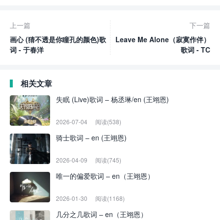
上一篇
下一篇
画心 (猜不透是你瞳孔的颜色)歌
Leave Me Alone（寂寞作伴）
词 - 于春洋
歌词 - TC
相关文章
失眠 (Live)歌词 – 杨丞琳/en (王翊恩)
2026-07-04
阅读(538)
骑士歌词 – en (王翊恩)
2026-04-09
阅读(745)
唯一的偏爱歌词 – en（王翊恩）
2026-01-30
阅读(1168)
几分之几歌词 – en（王翊恩）