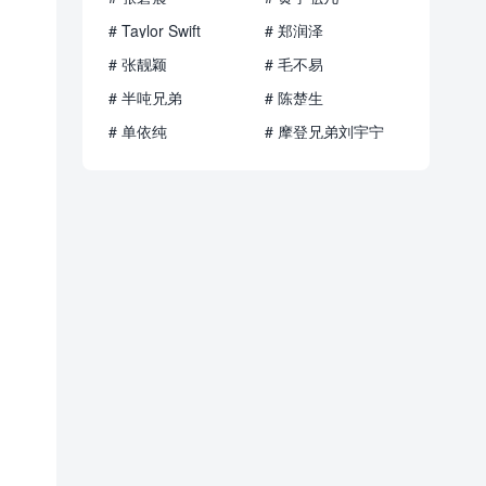
# Taylor Swift
# 郑润泽
# 张靓颖
# 毛不易
# 半吨兄弟
# 陈楚生
# 单依纯
# 摩登兄弟刘宇宁