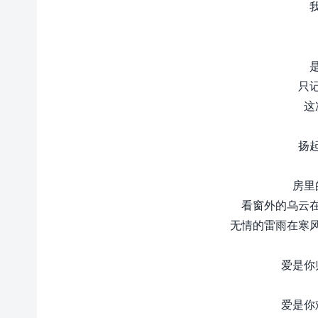
只
这
扬
房里
看窗外的乌云
无情的雷雨在寒
爱是你
爱是你