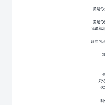
爱是你
爱是你
我试着
废弃的
只
这
制