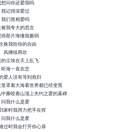
我想问你还爱我吗
我记得深爱过
我们曾相爱吗
是被我夸大的思念
记得那片海懂我脆弱
次换我给你的自由
风继续再吹
起的尘埃在天上乱飞
听海一直在悲
的爱人没有等到燕归
在笼罩着大海看世界都已经变黑
风中撕咬着山顶上失约之爱的墓碑
问我什么是爱
归家时我用力把手在挥
问我什么是爱
难过时我会打开你心扉