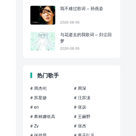
我不难过歌词 – 孙燕姿
2026-08-06
与花逝去的我歌词 – 归尘回
梦
2026-08-06
热门歌手
# 周杰伦
# 周深
# 苏星婕
# 汪苏泷
# en
# 张远
# 希林娜依高
# 王赫野
# Zy
# 张杰
# 张碧晨
# 黄子弘凡