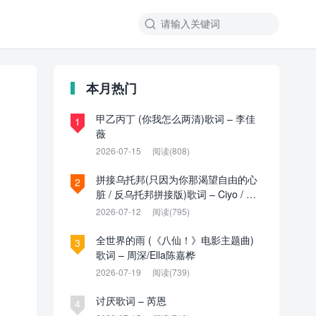

本月热门
甲乙丙丁 (你我怎么两清)歌词 – 李佳
1
薇
2026-07-15
阅读(808)
拼接乌托邦(只因为你那渴望自由的心
2
脏 / 反乌托邦拼接版)歌词 – Ciyo / 见
过夏天P / 乌托邦P
2026-07-12
阅读(795)
全世界的雨 (《八仙！》电影主题曲)
3
歌词 – 周深/Ella陈嘉桦
2026-07-19
阅读(739)
讨厌歌词 – 芮恩
4