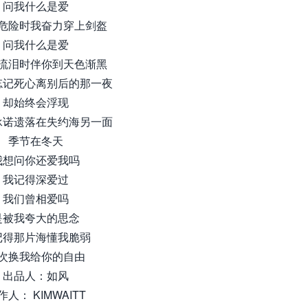
问我什么是爱
危险时我奋力穿上剑盔
问我什么是爱
流泪时伴你到天色渐黑
忘记死心离别后的那一夜
却始终会浮现
承诺遗落在失约海另一面
季节在冬天
我想问你还爱我吗
我记得深爱过
我们曾相爱吗
是被我夸大的思念
记得那片海懂我脆弱
次换我给你的自由
出品人：如风
作人： KIMWAITT