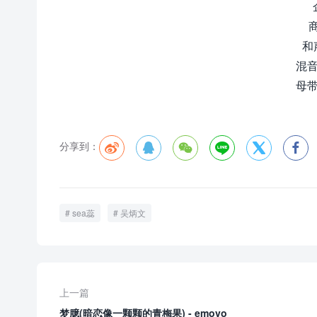
和
混音
母带
分享到：






sea蕊
吴炳文
上一篇
梦臆(暗恋像一颗颗的青梅果) - emovo