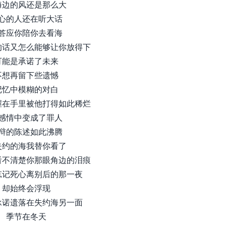
海边的风还是那么大
心的人还在听大话
答应你陪你去看海
的话又怎么能够让你放得下
可能是承诺了未来
不想再留下些遗憾
记忆中模糊的对白
握在手里被他打得如此稀烂
感情中变成了罪人
辩的陈述如此沸腾
失约的海我替你看了
看不清楚你那眼角边的泪痕
忘记死心离别后的那一夜
却始终会浮现
承诺遗落在失约海另一面
季节在冬天