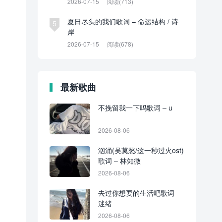
2026-07-15
阅读(713)
夏日尽头的我们歌词 – 命运结构 / 诗
5
岸
2026-07-15
阅读(678)
最新歌曲
不挽留我一下吗歌词 – u
2026-08-06
汹涌(吴莫愁/这一秒过火ost)
歌词 – 林知微
2026-08-06
去过你想要的生活吧歌词 –
迷绪
2026-08-06