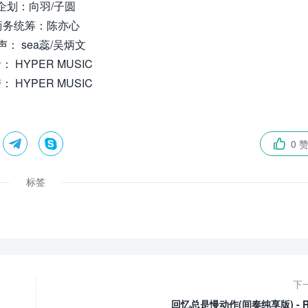
企划：向羽/子圆
商务统筹：陈亦心
声： sea蕊/吴炳文
： HYPER MUSIC
： HYPER MUSIC


0 

标签
下
回忆总是慢动作(间奏纯享版) - R