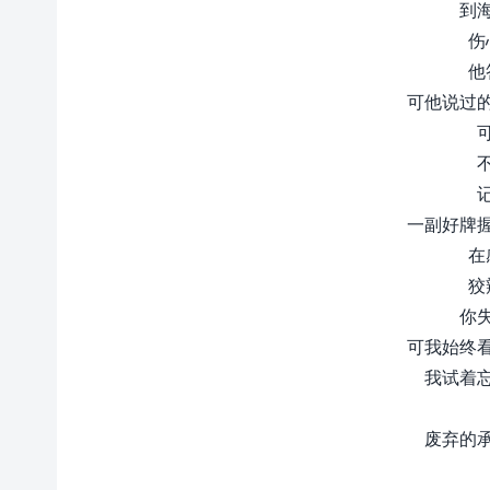
到
伤
他
可他说过
一副好牌
在
狡
你
可我始终
我试着
废弃的