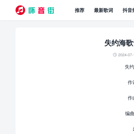
推荐
最新歌词
抖音
失约海歌词
2024-07-

失约海
作
作
编曲