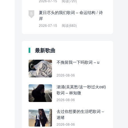
2026-07-15
阅读(720)
夏日尽头的我们歌词 – 命运结构 / 诗
5
岸
2026-07-15
阅读(683)
最新歌曲
不挽留我一下吗歌词 – u
2026-08-06
汹涌(吴莫愁/这一秒过火ost)
歌词 – 林知微
2026-08-06
去过你想要的生活吧歌词 –
迷绪
2026-08-06