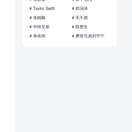
# Taylor Swift
# 郑润泽
# 张靓颖
# 毛不易
# 半吨兄弟
# 陈楚生
# 单依纯
# 摩登兄弟刘宇宁