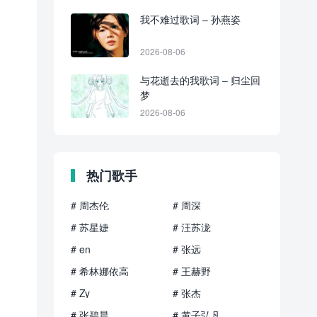
我不难过歌词 – 孙燕姿
2026-08-06
与花逝去的我歌词 – 归尘回
梦
2026-08-06
热门歌手
# 周杰伦
# 周深
# 苏星婕
# 汪苏泷
# en
# 张远
# 希林娜依高
# 王赫野
# Zy
# 张杰
# 张碧晨
# 黄子弘凡