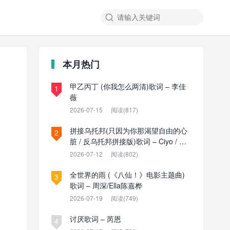

本月热门
甲乙丙丁 (你我怎么两清)歌词 – 李佳
1
薇
2026-07-15
阅读(817)
拼接乌托邦(只因为你那渴望自由的心
2
脏 / 反乌托邦拼接版)歌词 – Ciyo / 见
过夏天P / 乌托邦P
2026-07-12
阅读(802)
全世界的雨 (《八仙！》电影主题曲)
3
歌词 – 周深/Ella陈嘉桦
2026-07-19
阅读(749)
讨厌歌词 – 芮恩
4