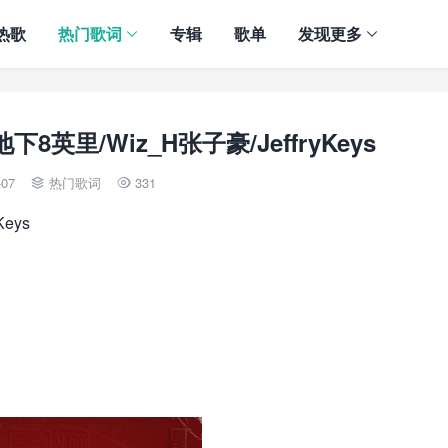
热歌
热门歌词
专辑
歌单
发现更多
下8英里/Wiz_H张子豪/JeffryKeys
-07
热门歌词
331


eys