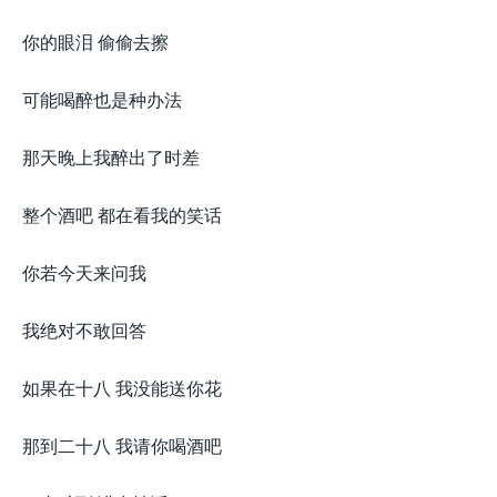
你的眼泪 偷偷去擦
可能喝醉也是种办法
那天晚上我醉出了时差
整个酒吧 都在看我的笑话
你若今天来问我
我绝对不敢回答
如果在十八 我没能送你花
那到二十八 我请你喝酒吧