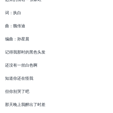
词：执白
曲：魏传迪
编曲：孙星晨
记得我那时的黑色头发
还没有一丝白色啊
知道你还在怪我
但你别哭了吧
那天晚上我醉出了时差