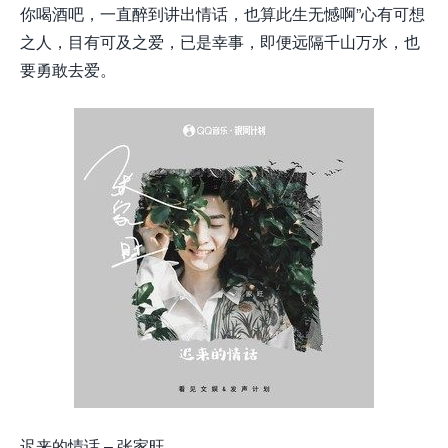
你喝酒吧，一直醉到讲出情话，也算此生无憾啊”心有可想
之人，目有可及之爱，已是幸事，即便远隔千山万水，也
要勇敢去爱。
迟来的情话 – 张家旺