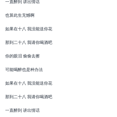
一直醉到 讲出情话
也算此生无憾啊
如果在十八 我没能送你花
那到二十八 我请你喝酒吧
你的眼泪 偷偷去擦
可能喝醉也是种办法
如果在十八 我没能送你花
那到二十八 我请你喝酒吧
一直醉到 讲出情话