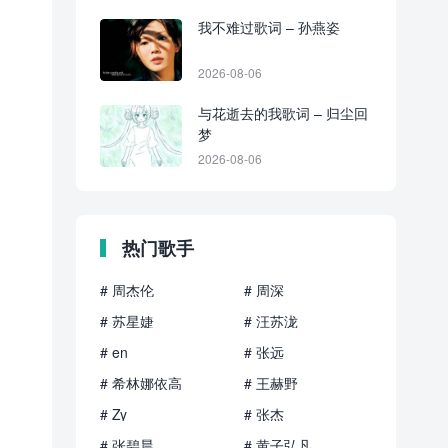
我不难过歌词 – 孙燕姿
2026-08-06
与花逝去的我歌词 – 归尘回
梦
2026-08-06
热门歌手
# 周杰伦
# 周深
# 苏星婕
# 汪苏泷
# en
# 张远
# 希林娜依高
# 王赫野
# Zy
# 张杰
# 张碧晨
# 黄子弘凡