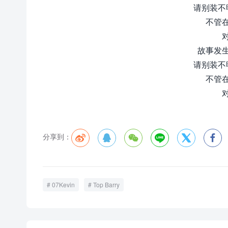
请别装不
不管
故事发
请别装不
不管
分享到：






07Kevin
Top Barry