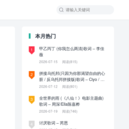

本月热门
甲乙丙丁 (你我怎么两清)歌词 – 李佳
1
薇
2026-07-15
阅读(815)
拼接乌托邦(只因为你那渴望自由的心
2
脏 / 反乌托邦拼接版)歌词 – Ciyo / 见
过夏天P / 乌托邦P
2026-07-12
阅读(801)
全世界的雨 (《八仙！》电影主题曲)
3
歌词 – 周深/Ella陈嘉桦
2026-07-19
阅读(746)
讨厌歌词 – 芮恩
4