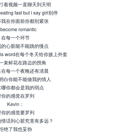
打着视频一直聊天到天明
beating fast but i say girl别停
事我在你面前你都别紧张
ll become romantic
在每一个环节
我的心脏能不能跳的慢点
of this word在每个冬天给你披上外套
一束鲜花在路边的拐角
生在每一个夜晚还有清晨
明白你能不能做我的情人
在哪你都会是我的弱点
对你的感觉在罗列
Kevin：
对你的感觉要罗列
的情话到心脏究竟有多远？
拒绝了我也妥协