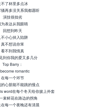
大不了杯里多点冰
牢骚再多没关系我都愿听
演技很拙劣
因为表达从我眼睛
回想到昨天
又不小心掉入陷阱
真不想说你笨
看不到我情真
见到你我的爱又多几分
Top Barry：
ll become romantic
在每一个环节
我的心脏能不能跳的慢点
of this word在每个冬天给你披上外套
一束鲜花在路边的拐角
生在每一个夜晚还有清晨