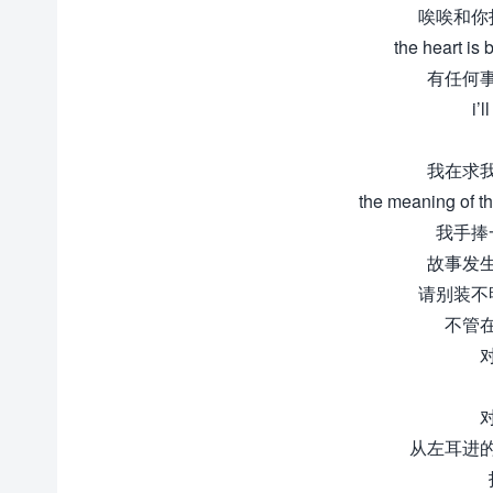
唉唉和你
the heart is 
有任何
i’
我在求
the meaning 
我手捧
故事发
请别装不
不管
从左耳进