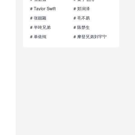
# Taylor Swift
# 郑润泽
# 张靓颖
# 毛不易
# 半吨兄弟
# 陈楚生
# 单依纯
# 摩登兄弟刘宇宁