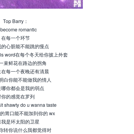
Top Barry：
ll become romantic
在每一个环节
我的心脏能不能跳的慢点
of this word在每个冬天给你披上外套
一束鲜花在路边的拐角
生在每一个夜晚还有清晨
明白你能不能做我的情人
在哪你都会是我的弱点
对你的感觉在罗列
ait shawty do u wanna taste
的胃口能不能加到你的 wx
果我是环太阳的卫星
你转你说什么我都觉得对