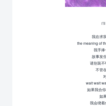
i’
我在求
the meaning 
我手捧
故事发
请别装不
不管
wait wait w
如果我合你
如
我会绕着