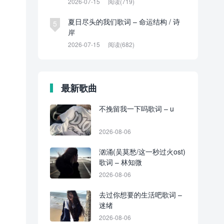
2026-07-15
阅读(719)
夏日尽头的我们歌词 – 命运结构 / 诗
5
岸
2026-07-15
阅读(682)
最新歌曲
不挽留我一下吗歌词 – u
2026-08-06
汹涌(吴莫愁/这一秒过火ost)
歌词 – 林知微
2026-08-06
去过你想要的生活吧歌词 –
迷绪
2026-08-06