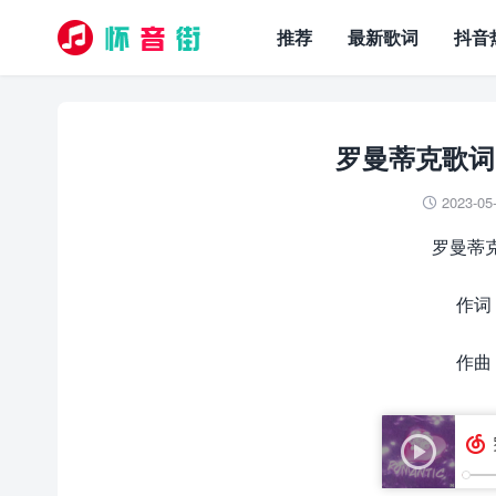
推荐
最新歌词
抖音
罗曼蒂克歌词 – 0
2023-05

罗曼蒂克 –
作词 :
作曲 :