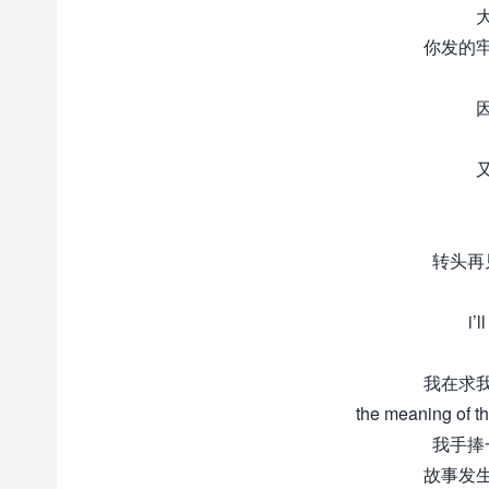
你发的
转头再
i’
我在求
the meaning 
我手捧
故事发