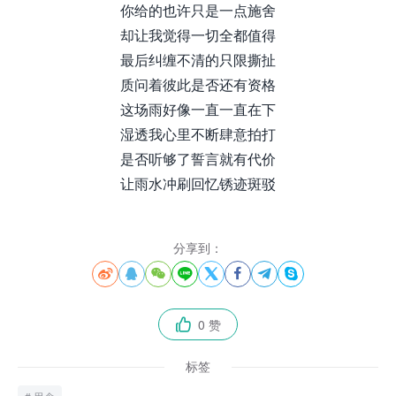
你给的也许只是一点施舍
却让我觉得一切全都值得
最后纠缠不清的只限撕扯
质问着彼此是否还有资格
这场雨好像一直一直在下
湿透我心里不断肆意拍打
是否听够了誓言就有代价
让雨水冲刷回忆锈迹斑驳
分享到：








0 赞

标签