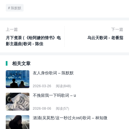
陈默默
上一篇
下一篇
月下煮茶 (《给阿嬷的情书》电
乌云天歌词 - 老番茄
影主题曲)歌词 - 陈佳
相关文章
友人身份歌词 – 陈默默
2026-03-26
阅读(848)
不挽留我一下吗歌词 – u
2026-08-06
阅读(57)
汹涌(吴莫愁/这一秒过火ost)歌词 – 林知微