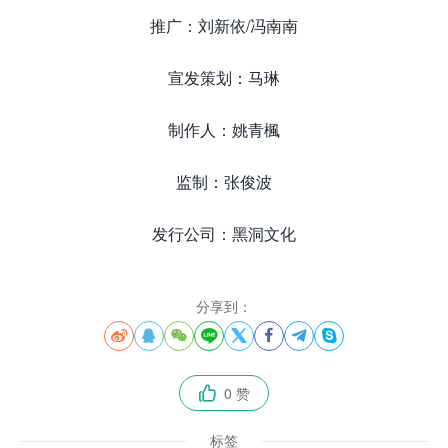
推广：刘新依/冯南南
宣发策划：马琳
制作人：姚青楓
监制：张俊波
发行公司：黑洞文化
分享到：








0 赞

标签