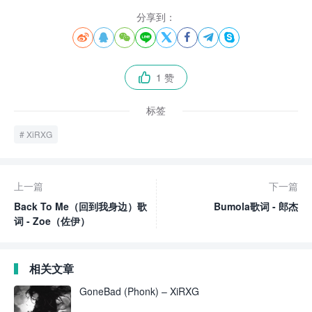
分享到：








1 赞

标签
XiRXG
上一篇
下一篇
Back To Me（回到我身边）歌
Bumola歌词 - 郎杰
词 - Zoe（佐伊）
相关文章
GoneBad (Phonk) – XiRXG