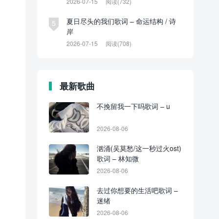
2026-07-15
阅读(732)
夏日尽头的我们歌词 – 命运结构 / 诗
5
岸
2026-07-15
阅读(708)
最新歌曲
不挽留我一下吗歌词 – u
2026-08-06
汹涌(吴莫愁/这一秒过火ost)
歌词 – 林知微
2026-08-06
去过你想要的生活吧歌词 –
迷绪
2026-08-06