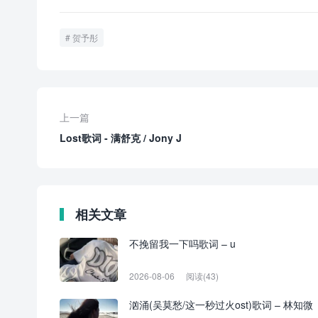
贺予彤
上一篇
Lost歌词 - 满舒克 / Jony J
相关文章
不挽留我一下吗歌词 – u
2026-08-06
阅读(43)
汹涌(吴莫愁/这一秒过火ost)歌词 – 林知微