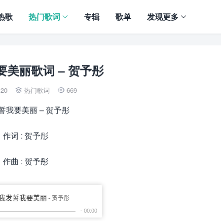
热歌
热门歌词
专辑
歌单
发现更多
美丽歌词 – 贺予彤
-20
热门歌词
669


誓我要美丽 – 贺予彤
作词 : 贺予彤
作曲 : 贺予彤