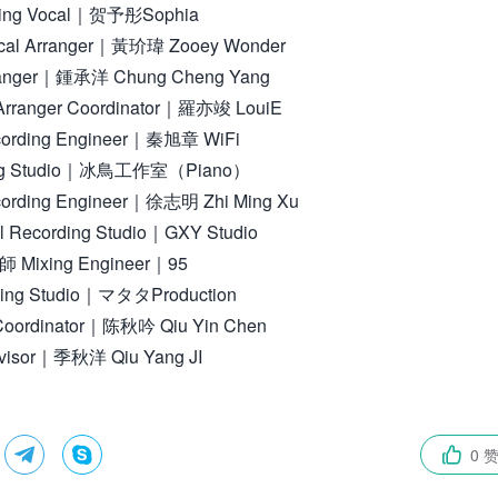
ing Vocal｜贺予彤Sophia
al Arranger｜黃玠瑋 Zooey Wonder
nger｜鍾承洋 Chung Cheng Yang
anger Coordinator｜羅亦竣 LouiE
ding Engineer｜秦旭章 WiFi
ng Studio｜冰鳥工作室（Piano）
ording Engineer｜徐志明 Zhi Ming Xu
 Recording Studio｜GXY Studio
Mixing Engineer｜95
g Studio｜マタタProduction
ordinator｜陈秋吟 Qiu Yin Chen
isor｜季秋洋 Qiu Yang JI


0 
