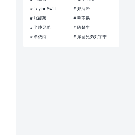
# Taylor Swift
# 郑润泽
# 张靓颖
# 毛不易
# 半吨兄弟
# 陈楚生
# 单依纯
# 摩登兄弟刘宇宁