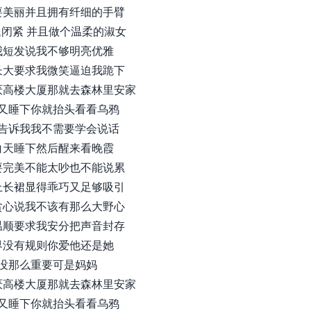
要美丽并且拥有纤细的手臂
闭紧 并且做个温柔的淑女
我短发说我不够明亮优雅
长大要求我微笑逼迫我跪下
厌高楼大厦那就去森林里安家
又睡下你就抬头看看乌鸦
告诉我我不需要学会说话
白天睡下然后醒来看晚霞
要完美不能太吵也不能说累
上长裙显得乖巧又足够吸引
贪心说我不该有那么大野心
温顺要求我安分把声音封存
界没有规则你爱他还是她
没那么重要可是妈妈
厌高楼大厦那就去森林里安家
又睡下你就抬头看看乌鸦