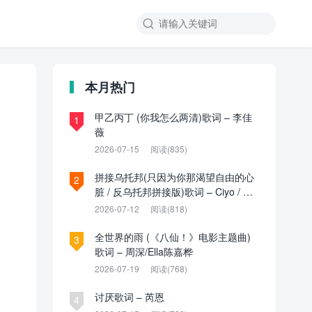

本月热门
甲乙丙丁 (你我怎么两清)歌词 – 李佳
1
薇
2026-07-15
阅读(835)
拼接乌托邦(只因为你那渴望自由的心
2
脏 / 反乌托邦拼接版)歌词 – Ciyo / 见
过夏天P / 乌托邦P
2026-07-12
阅读(818)
全世界的雨 (《八仙！》电影主题曲)
3
歌词 – 周深/Ella陈嘉桦
2026-07-19
阅读(768)
讨厌歌词 – 芮恩
4