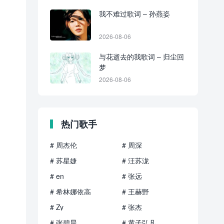
我不难过歌词 – 孙燕姿
2026-08-06
与花逝去的我歌词 – 归尘回
梦
2026-08-06
热门歌手
# 周杰伦
# 周深
# 苏星婕
# 汪苏泷
# en
# 张远
# 希林娜依高
# 王赫野
# Zy
# 张杰
# 张碧晨
# 黄子弘凡