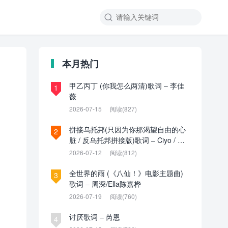

本月热门
甲乙丙丁 (你我怎么两清)歌词 – 李佳
1
薇
2026-07-15
阅读(827)
拼接乌托邦(只因为你那渴望自由的心
2
脏 / 反乌托邦拼接版)歌词 – Ciyo / 见
过夏天P / 乌托邦P
2026-07-12
阅读(812)
全世界的雨 (《八仙！》电影主题曲)
3
歌词 – 周深/Ella陈嘉桦
2026-07-19
阅读(760)
讨厌歌词 – 芮恩
4