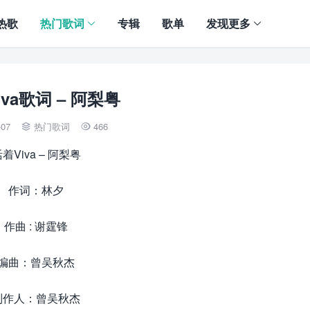
热歌
热门歌词
专辑
歌单
发现更多
va歌词 – 阿梨粤
-07
热门歌词
466


着Viva – 阿梨粤
作词：林夕
作曲 : 谢霆锋
编曲：曾吴秋杰
制作人：曾吴秋杰