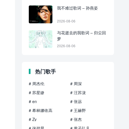
我不难过歌词 – 孙燕姿
2026-08-06
与花逝去的我歌词 – 归尘回
梦
2026-08-06
热门歌手
# 周杰伦
# 周深
# 苏星婕
# 汪苏泷
# en
# 张远
# 希林娜依高
# 王赫野
# Zy
# 张杰
# 张碧晨
# 黄子弘凡