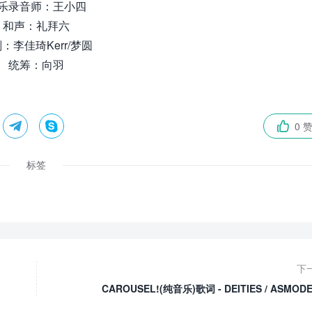
乐录音师：王小四
和声：礼拜六
：李佳琦Kerr/梦圆
统筹：向羽


0 

标签
下
CAROUSEL!(纯音乐)歌词 - DEITIES / ASMOD