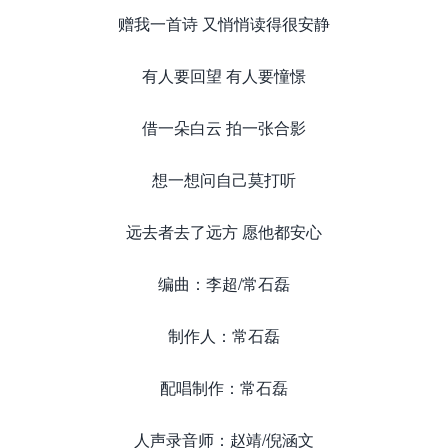
赠我一首诗 又悄悄读得很安静
有人要回望 有人要憧憬
借一朵白云 拍一张合影
想一想问自己莫打听
远去者去了远方 愿他都安心
编曲：李超/常石磊
制作人：常石磊
配唱制作：常石磊
人声录音师：赵靖/倪涵文