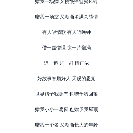
赠我一场病 又慢慢痊愈摇风铃
赠我一场空 又渐渐填满真感情
有人唱情歌 有人听晚钟
借一丝懵懂 惊一片翻涌
追一追 赶一赶 情正浓
好故事眷顾好人 天赐的恩宠
世界赠予我拥有 也赠予我回敬
赠我小小一扇窗 也赠予我屋顶
赠我一个名 又渐渐长大的年龄