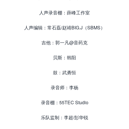
人声录音棚：薛峰工作室
人声编辑：常石磊/赵靖BIG.J（SBMS）
吉他：郭一凡@音药克
贝斯：韩阳
鼓：武勇恒
录音师：李杨
录音棚：55TEC Studio
乐队监制：李超/彭华锐