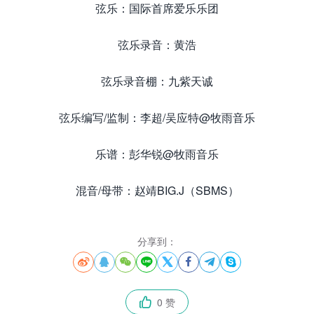
弦乐：国际首席爱乐乐团
弦乐录音：黄浩
弦乐录音棚：九紫天诚
弦乐编写/监制：李超/吴应特@牧雨音乐
乐谱：彭华锐@牧雨音乐
混音/母带：赵靖BIG.J（SBMS）
分享到：








0 赞
