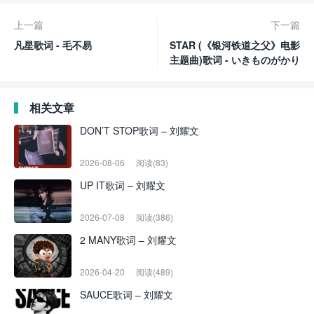
上一篇
下一篇
凡星歌词 - 毛不易
STAR (《银河铁道之父》电影
主题曲)歌词 - いきものがかり
相关文章
DON’T STOP歌词 – 刘耀文
2026-08-06
阅读(83)
UP IT歌词 – 刘耀文
2026-07-08
阅读(386)
2 MANY歌词 – 刘耀文
2026-04-20
阅读(489)
SAUCE歌词 – 刘耀文