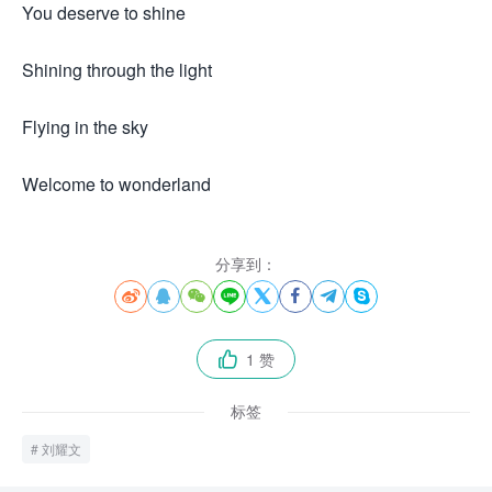
You deserve to shine
Shining through the light
Flying in the sky
Welcome to wonderland
分享到：








1 赞

标签
刘耀文