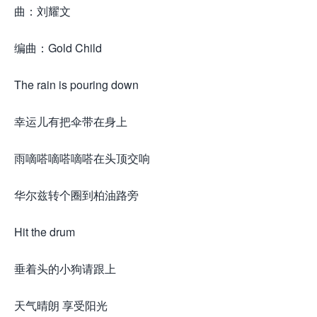
曲：刘耀文
编曲：Gold Child
The rain is pouring down
幸运儿有把伞带在身上
雨嘀嗒嘀嗒嘀嗒在头顶交响
华尔兹转个圈到柏油路旁
Hit the drum
垂着头的小狗请跟上
天气晴朗 享受阳光