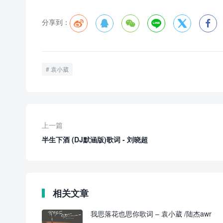
分享到：






袁小葳
上一篇
半生下酒 (DJ默涵版)歌词 - 刘晓超
相关文章
我思落花也思你歌词 – 袁小葳 /陆杰awr