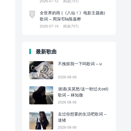
2026-07-12
阅读(751)
全世界的雨 (《八仙！》电影主题曲)
5
歌词 – 周深/Ella陈嘉桦
2026-07-19
阅读(707)
最新歌曲
不挽留我一下吗歌词 – u
2026-08-06
汹涌(吴莫愁/这一秒过火ost)
歌词 – 林知微
2026-08-06
去过你想要的生活吧歌词 –
迷绪
2026-08-06