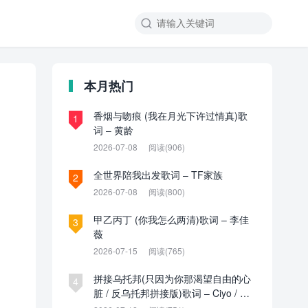

本月热门
香烟与吻痕 (我在月光下许过情真)歌
1
词 – 黄龄
2026-07-08
阅读(906)
全世界陪我出发歌词 – TF家族
2
2026-07-08
阅读(800)
甲乙丙丁 (你我怎么两清)歌词 – 李佳
3
薇
2026-07-15
阅读(765)
拼接乌托邦(只因为你那渴望自由的心
4
脏 / 反乌托邦拼接版)歌词 – Ciyo / 见
过夏天P / 乌托邦P