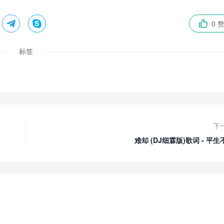


0 

标签
下
难却 (DJ细霖版)歌词 - 平生