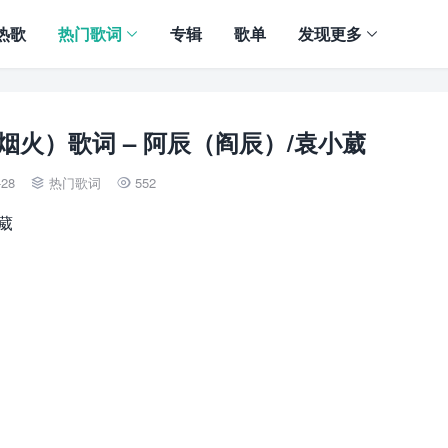
热歌
热门歌词
专辑
歌单
发现更多
（化作烟火）歌词 – 阿辰（阎辰）/袁小葳
-28
热门歌词
552


小葳