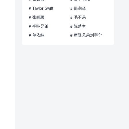
# Taylor Swift
# 郑润泽
# 张靓颖
# 毛不易
# 半吨兄弟
# 陈楚生
# 单依纯
# 摩登兄弟刘宇宁