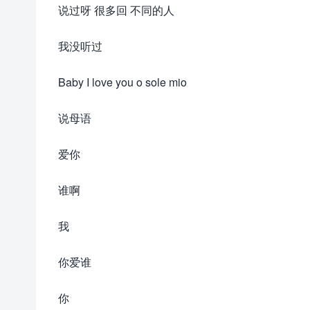
说过呀 很多回 不同的人
我没听过
Baby I love you o sole mio
说母语
爱你
谁啊
我
你爱谁
你