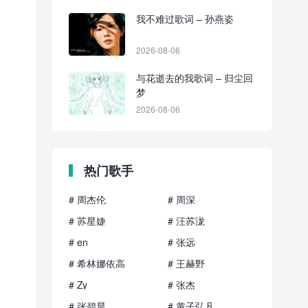
我不难过歌词 – 孙燕姿
2026-08-06
与花逝去的我歌词 – 归尘回
梦
2026-08-06
热门歌手
# 周杰伦
# 周深
# 苏星婕
# 汪苏泷
# en
# 张远
# 希林娜依高
# 王赫野
# Zy
# 张杰
# 张碧晨
# 黄子弘凡