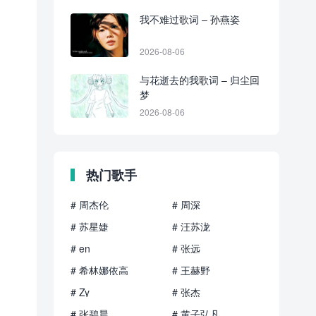
我不难过歌词 – 孙燕姿
2026-08-06
与花逝去的我歌词 – 归尘回
梦
2026-08-06
热门歌手
# 周杰伦
# 周深
# 苏星婕
# 汪苏泷
# en
# 张远
# 希林娜依高
# 王赫野
# Zy
# 张杰
# 张碧晨
# 黄子弘凡