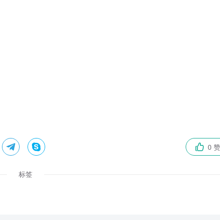


0 

标签