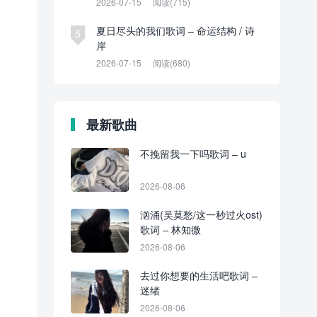
2026-07-15
阅读(715)
夏日尽头的我们歌词 – 命运结构 / 诗
5
岸
2026-07-15
阅读(680)
最新歌曲
不挽留我一下吗歌词 – u
2026-08-06
汹涌(吴莫愁/这一秒过火ost)
歌词 – 林知微
2026-08-06
去过你想要的生活吧歌词 –
迷绪
2026-08-06