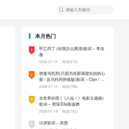

本月热门
甲乙丙丁 (你我怎么两清)歌词 – 李佳
1
薇
2026-07-15
阅读(813)
拼接乌托邦(只因为你那渴望自由的心
2
脏 / 反乌托邦拼接版)歌词 – Ciyo / 见
过夏天P / 乌托邦P
2026-07-12
阅读(798)
全世界的雨 (《八仙！》电影主题曲)
3
歌词 – 周深/Ella陈嘉桦
2026-07-19
阅读(742)
讨厌歌词 – 芮恩
4