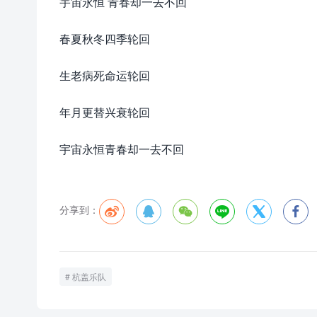
宇宙永恒 青春却一去不回
春夏秋冬四季轮回
生老病死命运轮回
年月更替兴衰轮回
宇宙永恒青春却一去不回
来源怀.音街huaiyinjie.com
分享到：






杭盖乐队