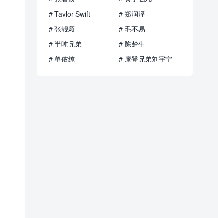
# Taylor Swift
# 郑润泽
# 张靓颖
# 毛不易
# 半吨兄弟
# 陈楚生
# 单依纯
# 摩登兄弟刘宇宁