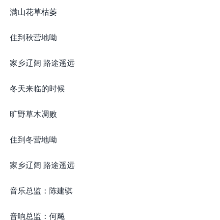
满山花草枯萎
住到秋营地呦
家乡辽阔 路途遥远
冬天来临的时候
旷野草木凋败
住到冬营地呦
家乡辽阔 路途遥远
音乐总监：陈建骐
音响总监：何飚