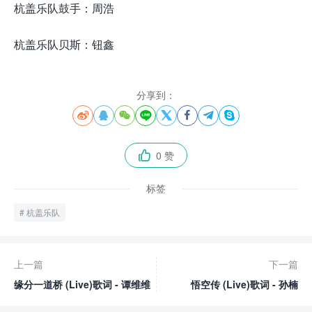
杭盖乐队鼓手：周浩
杭盖乐队贝斯：钮鑫
分享到：








0 赞

标签
杭盖乐队
上一篇
下一篇
缘分一道桥 (Live)歌词 - 谭维维
悟空传 (Live)歌词 - 孙楠