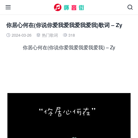


你居心何在(你说你爱我爱我爱我爱我)歌词 – Zy
2024-03-26
热门歌词
318



你居心何在(你说你爱我爱我爱我爱我) – Zy