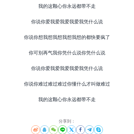
我的这颗心你永远都带不走
你说你爱我爱我爱我爱我凭什么说
你说你想我想我想我想我想的都快要疯了
你可别再气我你凭什么说你凭什么说
你说你爱我爱我爱我爱我凭什么说
你说你难过难过难过你懂什么才叫做难过
我的这颗心你永远都带不走
分享到：







