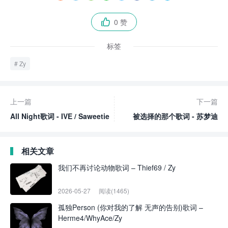
0 赞

标签
Zy
上一篇
下一篇
All Night歌词 - IVE / Saweetie
被选择的那个歌词 - 苏梦迪
相关文章
我们不再讨论动物歌词 – Thief69 / Zy
2026-05-27
阅读(1465)
孤独Person (你对我的了解 无声的告别)歌词 –
Herme4/WhyAce/Zy