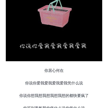
你居心何在
你说你爱我爱我爱我爱我凭什么说
你说你想我想我想我想我想的都快要疯了
你可别再气我你凭什么说你凭什么说