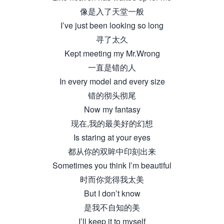
像是入了天堂一般
I’ve just been looking so long
寻了太久
Kept meeting my Mr.Wrong
一直是错的人
In every model and every size
错的彻头彻尾
Now my fantasy
现在,我的最美好的幻想
Is staring at your eyes
都从你的双眸中印刻出来
Sometimes you think I’m beautiful
时而你觉得我太美
But I don’t know
是我不自知的美
I’ll keep it to myself