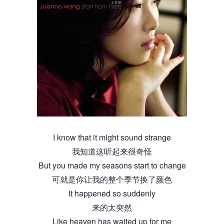
I know that it might sound strange
我知道这听起来很奇怪
But you made my seasons start to change
可就是你让我的整个季节换了颜色
It happened so suddenly
来的太突然
Like heaven has waited up for me